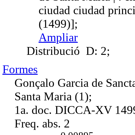
ciudad ciudad prin
(1499)];
Ampliar
Distribució
D: 2;
Formes
Gonçalo Garcia de Sancta
Santa Maria (1);
1a. doc. DICCA-XV
149
Freq. abs.
2