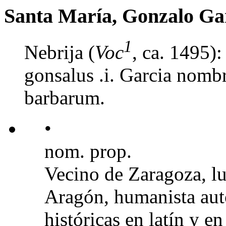
Santa María, Gonzalo Ga
1
Nebrija (
Voc
, ca. 1495)
gonsalus .i. Garcia nombr
barbarum.
•
nom. prop.
Vecino de Zaragoza, lu
Aragón, humanista autor
históricas en latín y e