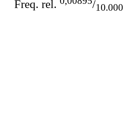
0,00895
Freq. rel.
/
10.000