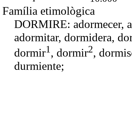
Família etimològica
DORMIRE: adormecer,
adormitar,
dormidera
,
do
1
2
dormir
, dormir
, dormis
durmiente
;