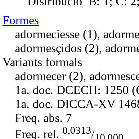
Distribució
B: 1; C: 2;
Formes
adormeciesse (1), adorme
adormesçidos (2), adorme
Variants formals
adormecer (2), adormesce
1a. doc. DCECH:
1250 (
1a. doc. DICCA-XV
146
Freq. abs.
7
0,0313
Freq. rel.
/
10.000