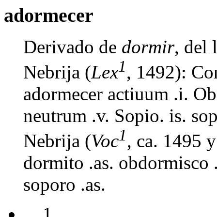
adormecer
Derivado de
dormir
, del
1
Nebrija (
Lex
, 1492): Co
adormecer actiuum .i. Ob
neutrum .v. Sopio. is. so
1
Nebrija (
Voc
, ca. 1495 
dormito .as. obdormisco .
soporo .as.
1