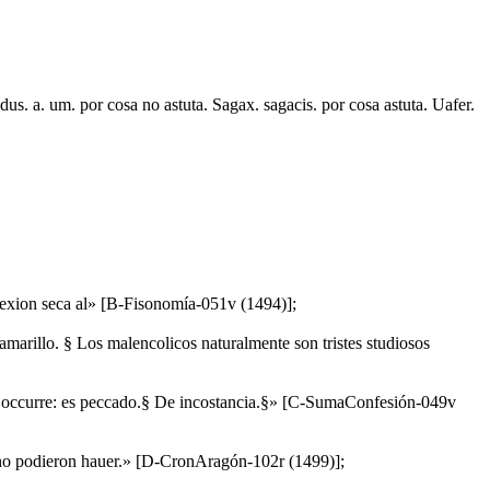
idus. a. um. por cosa no astuta. Sagax. sagacis. por cosa astuta. Uafer.
omplexion seca al» [B-Fisonomía-051v (1494)];
amarillo. § Los malencolicos naturalmente son tristes studiosos
 que occurre: es peccado.§ De incostancia.§» [C-SumaConfesión-049v
 vno podieron hauer.» [D-CronAragón-102r (1499)];