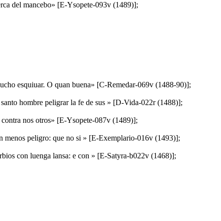
a cerca del mancebo» [E-Ysopete-093v (1489)];
deuo mucho esquiuar. O quan buena» [C-Remedar-069v (1488-90)];
el santo hombre peligrar la fe de sus » [D-Vida-022r (1488)];
on contra nos otros» [E-Ysopete-087v (1489)];
on menos peligro: que no si » [E-Exemplario-016v (1493)];
turbios con luenga lansa: e con » [E-Satyra-b022v (1468)];