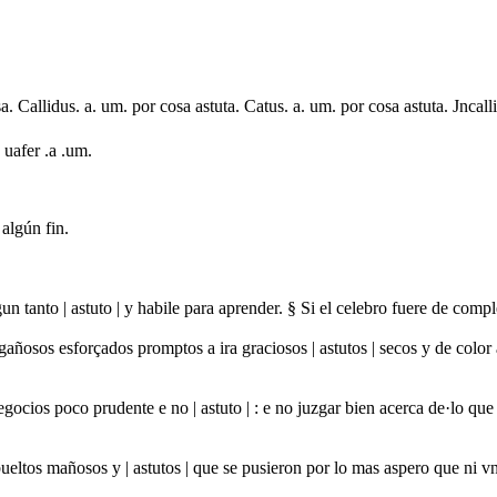
a. Callidus. a. um. por cosa astuta. Catus. a. um. por cosa astuta. Jncall
. uafer .a .um.
 algún fin.
algun tanto | astuto | y habile para aprender. § Si el celebro fuere de c
añosos esforçados promptos a ira graciosos | astutos | secos y de color 
negocios poco prudente e no | astuto | : e no juzgar bien acerca de·lo
bueltos mañosos y | astutos | que se pusieron por lo mas aspero que ni