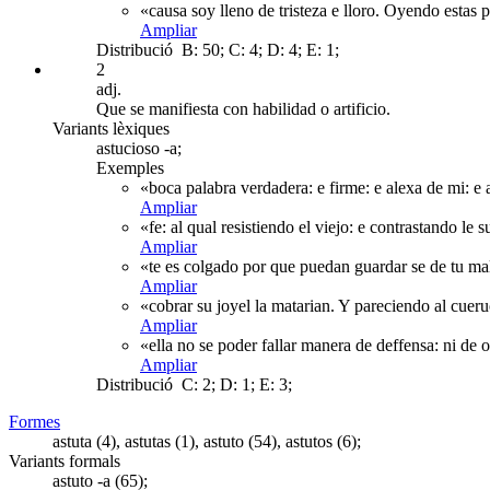
«causa soy lleno de tristeza e lloro. Oyendo estas 
Ampliar
Distribució
B: 50; C: 4; D: 4; E: 1;
2
adj.
Que se manifiesta con habilidad o artificio.
Variants lèxiques
astucioso -a;
Exemples
«boca palabra verdadera: e firme: e alexa de mi: e
Ampliar
«fe: al qual resistiendo el viejo: e contrastando le
Ampliar
«te es colgado por que puedan guardar se de tu mali
Ampliar
«cobrar su joyel la matarian. Y pareciendo al cue
Ampliar
«ella no se poder fallar manera de deffensa: ni de 
Ampliar
Distribució
C: 2; D: 1; E: 3;
Formes
astuta (4), astutas (1), astuto (54), astutos (6);
Variants formals
astuto -a (65);