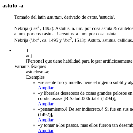
astuto -a
Tomado del latín
astutum
, derivado de
astus
, 'astucia'.
1
Nebrija (
Lex
, 1492): Astutus. a. um. por cosa astuta & cautelos
a. um. por cosa astuta. Uersutus. a. um. por cosa astuta.
1
2
Nebrija (
Voc
, ca. 1495 y
Voc
, 1513): Astuto. astutus. callidus
1
adj.
[Persona] que tiene habilidad para lograr artificiosamente
Variants lèxiques
astucioso -a;
Exemples
«se siente frio y muelle. tiene el ingenio subtil y 
Ampliar
«y liberales desseosos de cosas grandes pelosos eng
cobdiciosos» [B-Salud-000r-tab1 (1494)];
Ampliar
«pensamiento.§ De ser indiscreto.§ Si fue en sus 
(1492)];
Ampliar
«y tomar a·los passos. mas ellos fueron tan desem
Ampliar