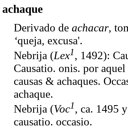
achaque
Derivado de
achacar
, to
‘
queja, excusa'.
1
Nebrija (
Lex
, 1492): Cau
Causatio. onis. por aquel 
causas & achaques. Occas
achaque.
1
Nebrija (
Voc
, ca. 1495 
causatio. occasio.