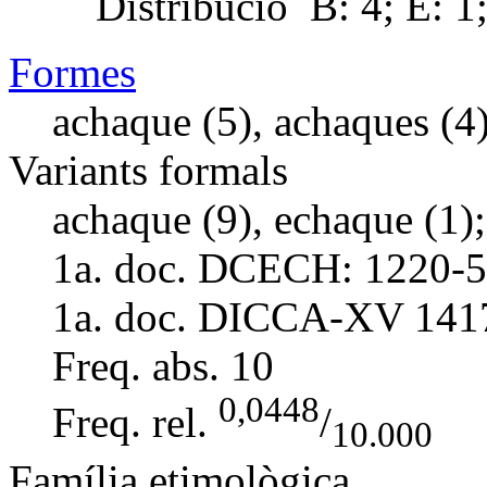
Distribució
B: 4; E: 1
Formes
achaque (5), achaques (4)
Variants formals
achaque (9), echaque (1);
1a. doc. DCECH:
1220-5
1a. doc. DICCA-XV
141
Freq. abs.
10
0,0448
Freq. rel.
/
10.000
Família etimològica