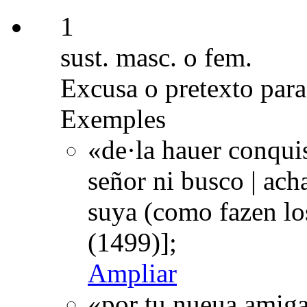
1
sust. masc. o fem.
Excusa o pretexto para
Exemples
«de·la hauer conqui
señor ni busco | acha
suya (como fazen l
(1499)];
Ampliar
«por tu nueua amiga 