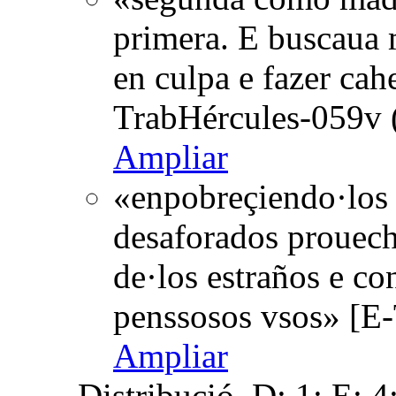
primera. E buscaua 
en culpa e fazer cah
TrabHércules-059v 
Ampliar
«enpobreçiendo·los 
desaforados prouech
de·los estraños e co
penssosos vsos» [E-
Ampliar
Distribució
D: 1; E: 4