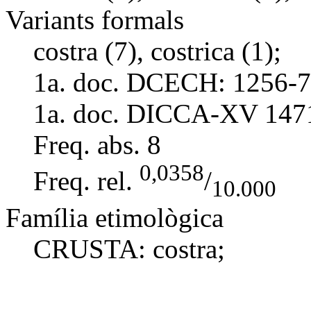
Variants formals
costra (7), costrica (1);
1a. doc. DCECH:
1256-7
1a. doc. DICCA-XV
147
Freq. abs.
8
0,0358
Freq. rel.
/
10.000
Família etimològica
CRUSTA:
costra
;