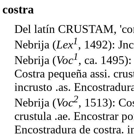
costra
Del latín CRUSTAM, 'cor
1
Nebrija (
Lex
, 1492): Jnc
1
Nebrija (
Voc
, ca. 1495):
Costra pequeña assi. crust
incrusto .as. Encostradura
2
Nebrija (
Voc
, 1513): Cos
crustula .ae. Encostrar po
Encostradura de costra. i