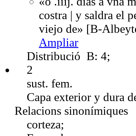
«o .iiij. dias a vna 
costra | y saldra el 
viejo de» [B-Albeyt
Ampliar
Distribució
B: 4;
2
sust. fem.
Capa exterior y dura de
Relacions sinonímiques
corteza;