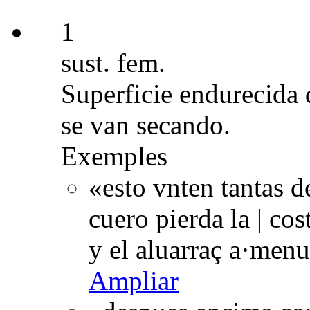
1
sust. fem.
Superficie endurecida 
se van secando.
Exemples
«esto vnten tantas d
cuero pierda la | cos
y el aluarraç a·men
Ampliar