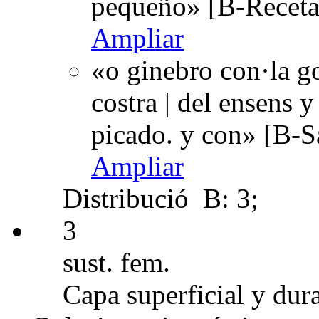
pequeño» [B-Receta
Ampliar
«o ginebro con·la go
costra | del ensens 
picado. y con» [B-S
Ampliar
Distribució
B: 3;
3
sust. fem.
Capa superficial y dura