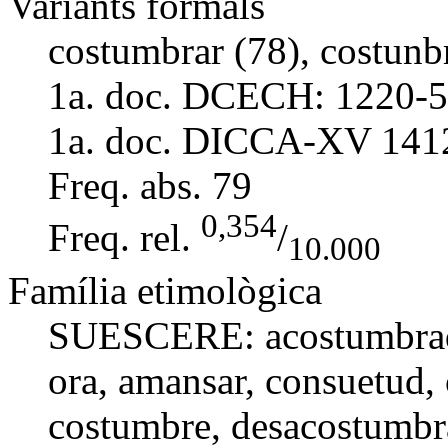
Variants formals
costumbrar (78), costunbr
1a. doc. DCECH:
1220-5
1a. doc. DICCA-XV
141
Freq. abs.
79
0,354
Freq. rel.
/
10.000
Família etimològica
SUESCERE:
acostumbra
ora,
amansar
,
consuetud
,
costumbre
,
desacostumbr