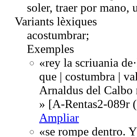
soler, traer por mano, 
Variants lèxiques
acostumbrar;
Exemples
«rey la scriuania de·
que | costumbra | va
Arnaldus del Calbo n
» [A-Rentas2-089r (
Ampliar
«se rompe dentro. Y 