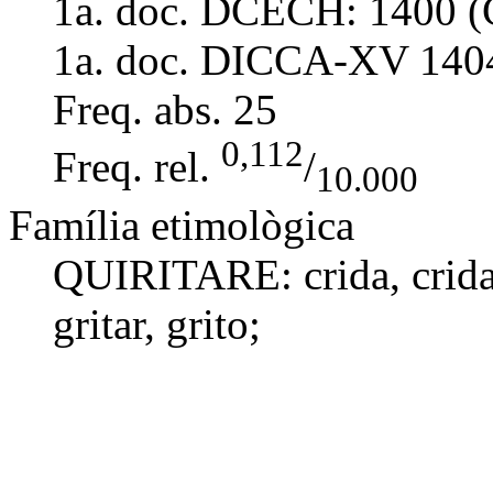
1a. doc. DCECH:
1400 (
1a. doc. DICCA-XV
140
Freq. abs.
25
0,112
Freq. rel.
/
10.000
Família etimològica
QUIRITARE:
crida
,
crid
gritar
,
grito
;