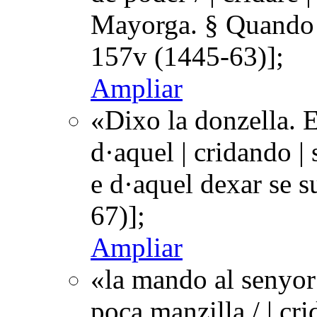
Mayorga. § Quando 
157v (1445-63)];
Ampliar
«Dixo la donzella. E
d·aquel | cridando |
e d·aquel dexar se 
67)];
Ampliar
«la mando al senyor 
poca manzilla / | cr