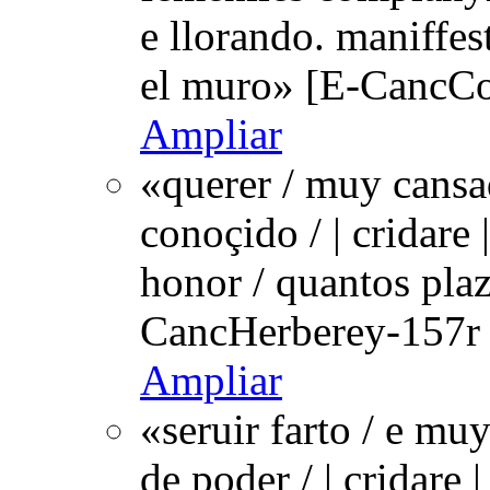
e llorando. maniffes
el muro» [E-CancCo
Ampliar
«querer / muy cansa
conoçido / | cridare 
honor / quantos plaz
CancHerberey-157r 
Ampliar
«seruir farto / e mu
de poder / | cridare 