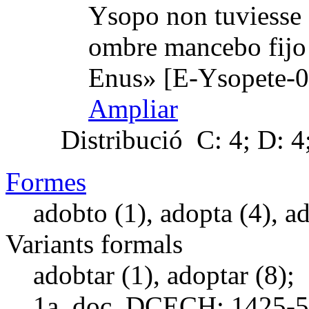
Ysopo non tuviesse f
ombre mancebo fijo
Enus» [E-Ysopete-0
Ampliar
Distribució
C: 4; D: 4;
Formes
adobto (1), adopta (4), a
Variants formals
adobtar (1), adoptar (8);
1a. doc. DCECH:
1425-5