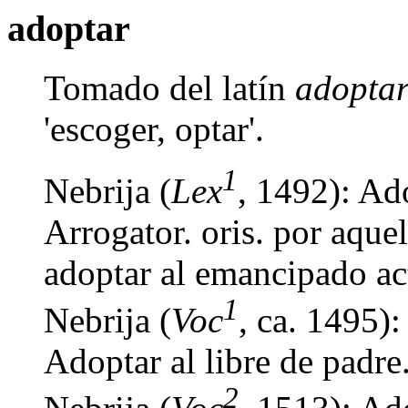
adoptar
Tomado del latín
adopta
'escoger, optar'.
1
Nebrija (
Lex
, 1492): Ado
Arrogator. oris. por aque
adoptar al emancipado act
1
Nebrija (
Voc
, ca. 1495):
Adoptar al libre de padre.
2