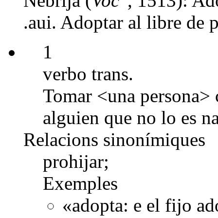
Nebrija (
Voc
, 1513): Ado
.aui. Adoptar al libre de p
1
verbo trans.
Tomar <una persona> c
alguien que no lo es n
Relacions sinonímiques
prohijar;
Exemples
«adopta: e el fijo a