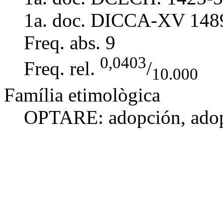
1a. doc. DICCA-XV
148
Freq. abs.
9
0,0403
Freq. rel.
/
10.000
Família etimològica
OPTARE:
adopción
,
ado