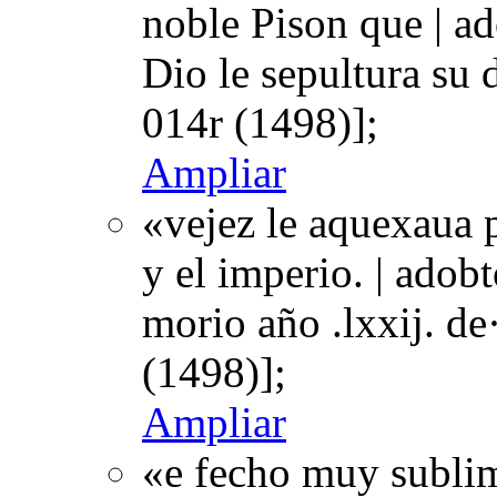
noble Pison que | ado
Dio le sepultura su
014r (1498)];
Ampliar
«vejez le aquexaua p
y el imperio. | adobt
morio año .lxxij. d
(1498)];
Ampliar
«e fecho muy subli