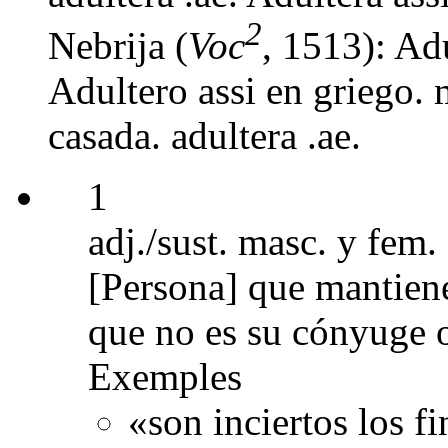
2
Nebrija (
Voc
, 1513): Adu
Adultero assi en griego.
casada. adultera .ae.
1
adj./sust. masc. y fem.
[Persona] que mantiene
que no es su cónyuge 
Exemples
«son inciertos los fi