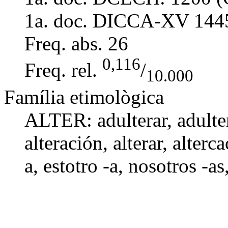
1a. doc. DICCA-XV
144
Freq. abs.
26
0,116
Freq. rel.
/
10.000
Família etimològica
ALTER:
adulterar
,
adulte
alteración
,
alterar
,
alterca
a,
estotro -a
,
nosotros -as