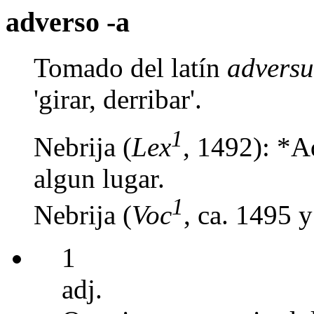
adverso -a
Tomado del latín
advers
'girar, derribar'.
1
Nebrija (
Lex
, 1492): *A
algun lugar.
1
Nebrija (
Voc
, ca. 1495 
1
adj.