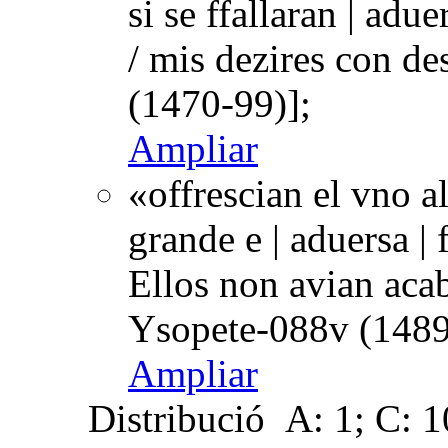
si se ffallaran | ad
/ mis dezires con d
(1470-99)];
Ampliar
«offrescian el vno a
grande e | aduersa |
Ellos non avian acab
Ysopete-088v (1489
Ampliar
Distribució
A: 1; C: 10