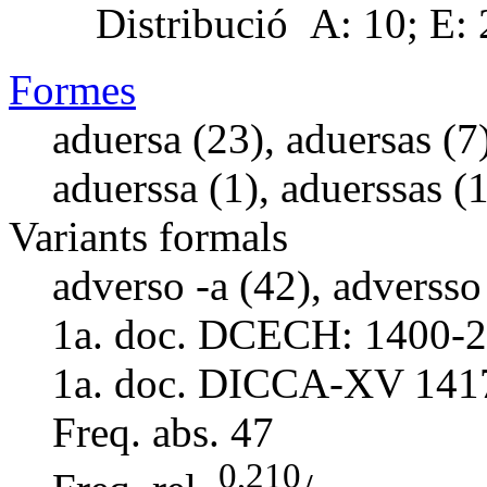
Distribució
A: 10; E: 
Formes
aduersa (23), aduersas (7)
aduerssa (1), aduerssas (1
Variants formals
adverso -a (42), adversso 
1a. doc. DCECH:
1400-2
1a. doc. DICCA-XV
141
Freq. abs.
47
0,210