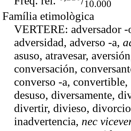
Freq. rel.
/
10.000
Família etimològica
VERTERE: adversador -
adversidad
,
adverso -a
,
a
asuso
,
atravesar
, aversión
conversación
,
conversant
converso -a
,
convertible
,
desuso
,
diversamente
,
di
divertir,
divieso
,
divorcio
inadvertencia
,
nec viceve