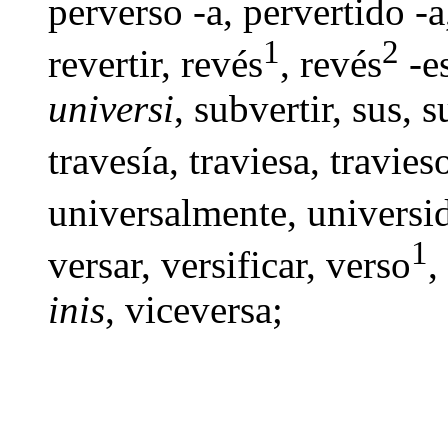
perverso -a
,
pervertido -a
1
2
revertir
,
revés
,
revés
-e
universi
,
subvertir
,
sus
,
s
travesía
, traviesa, travies
universalmente
,
universi
1
versar
,
versificar
,
verso
,
inis
, viceversa;