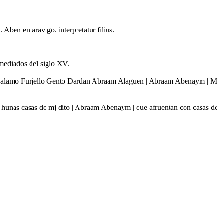
 Aben en aravigo. interpretatur filius.
 mediados del siglo XV.
lamo Furjello Gento Dardan Abraam Alaguen | Abraam Abenaym | Moss
m hunas casas de mj dito | Abraam Abenaym | que afruentan con casas 