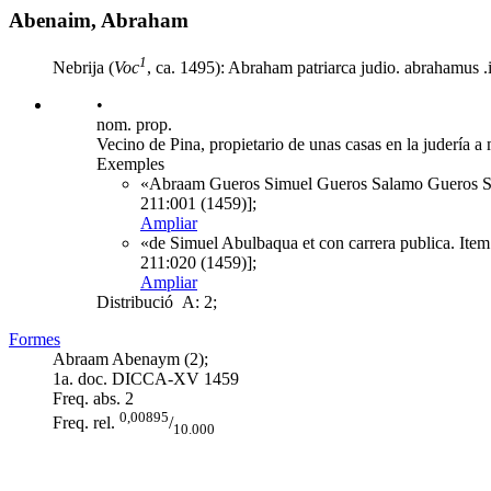
Abenaim, Abraham
1
Nebrija (
Voc
, ca. 1495): Abraham patriarca judio. abrahamus .i.
•
nom. prop.
Vecino de Pina, propietario de unas casas en la judería a
Exemples
«Abraam Gueros Simuel Gueros Salamo Gueros Sa
211:001 (1459)];
Ampliar
«de Simuel Abulbaqua et con carrera publica. Ite
211:020 (1459)];
Ampliar
Distribució
A: 2;
Formes
Abraam Abenaym (2);
1a. doc. DICCA-XV
1459
Freq. abs.
2
0,00895
Freq. rel.
/
10.000