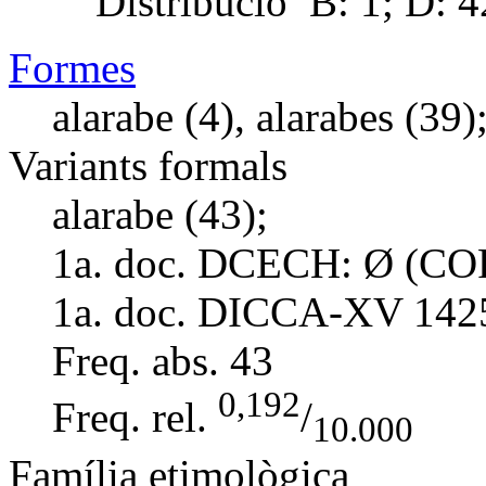
Distribució
B: 1; D: 4
Formes
alarabe (4), alarabes (39)
Variants formals
alarabe (43);
1a. doc. DCECH:
Ø (COR
1a. doc. DICCA-XV
142
Freq. abs.
43
0,192
Freq. rel.
/
10.000
Família etimològica