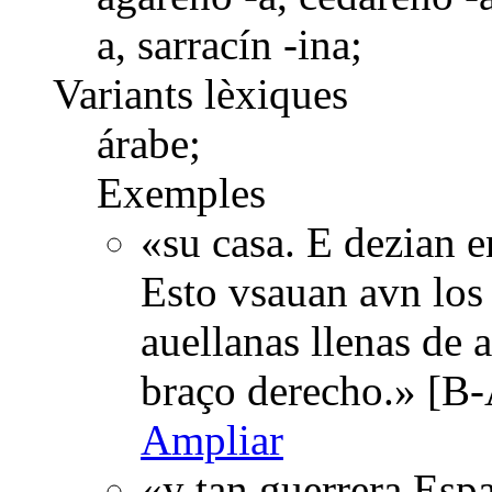
a, sarracín -ina;
Variants lèxiques
árabe;
Exemples
«su casa. E dezian e
Esto vsauan avn los |
auellanas llenas de 
braço derecho.» [B-
Ampliar
«y tan guerrera Espa