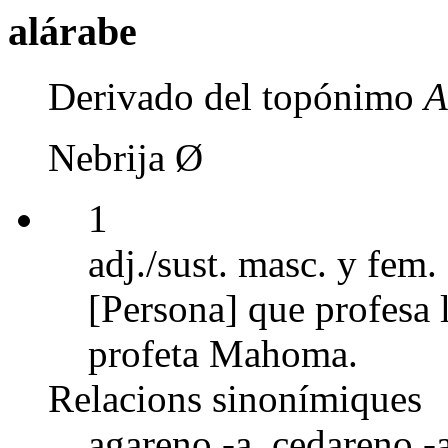
alárabe
Derivado del topónimo
A
Nebrija Ø
1
adj./sust. masc. y fem.
[Persona] que profesa l
profeta Mahoma.
Relacions sinonímiques
agareno -a, cedareno -a