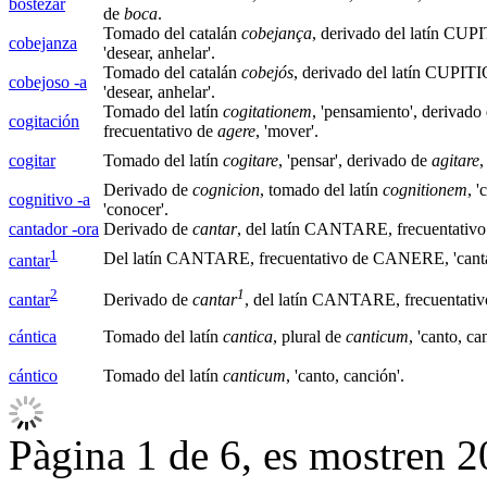
bostezar
de
boca
.
Tomado del catalán
cobejança
, derivado del latín CU
cobejanza
'desear, anhelar'.
Tomado del catalán
cobejós
, derivado del latín CUPI
cobejoso -a
'desear, anhelar'.
Tomado del latín
cogitationem
, 'pensamiento', derivado
cogitación
frecuentativo de
agere
, 'mover'.
cogitar
Tomado del latín
cogitare
, 'pensar', derivado de
agitare
,
Derivado de
cognicion
, tomado del latín
cognitionem
, 
cognitivo -a
'conocer'.
cantador -ora
Derivado de
cantar
, del latín CANTARE, frecuentativ
1
Del latín CANTARE, frecuentativo de CANERE, 'canta
cantar
2
1
cantar
Derivado de
cantar
, del latín CANTARE, frecuentati
cántica
Tomado del latín
cantica
, plural de
canticum
, 'canto, ca
cántico
Tomado del latín
canticum
, 'canto, canción'.
Pàgina 1 de 6, es mostren 20