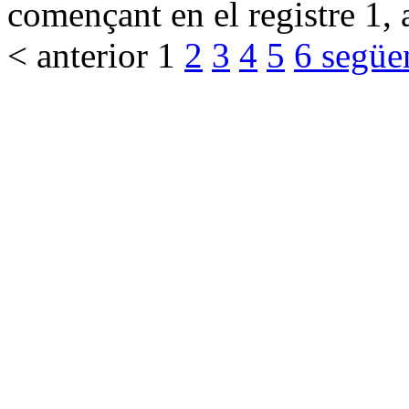
començant en el registre 1, 
< anterior
1
2
3
4
5
6
següe