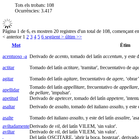
Tots els trobats:
108
Ocurrències:
3.417
Pàgina 1 de 6, es mostren 20 registres d'un total de 108, començant en 
< anterior
1
2
3
4
5
6
següent >
últim >>
Mot
Ètim
acentuoso -a
Derivado de
acento
, tomado del latín
accentum
, y este
actitar
Tomado del latín
actitare
, 'tramitar', frecuentativo de
age
agitar
Tomado del latín
agitare
, frecuentativo de
agere
, ‘obrar’
Tomado del latín
appellitare
, frecuentativo de
appellare
apellidar
de
pellare
, 'impulsar'.
apetitud
Derivado de
apetecer
, tomado del latín
appetere
, 'intent
asaltar
Derivado de
assalto
, tomado del italiano
assalto
, y este 
asalte
Tomado del italiano
assalto
, y este del latín
assalire
, 'asa
aviltadamente
Derivado de
vil
, del latín VILEM, 'sin valor'.
aviltar
Derivado de
vil
, del latín VILEM, 'sin valor'.
Del latín OSCITARE, 'abrir la boca, bostezar', derivad