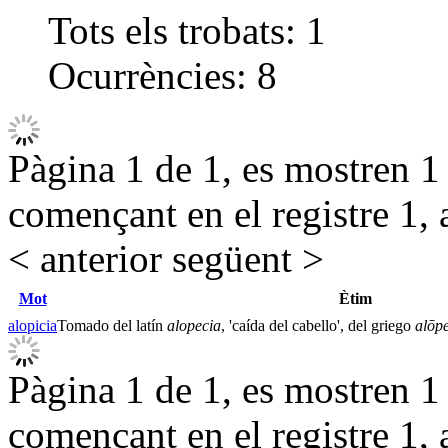
Tots els trobats:
1
Ocurrències:
8
Pàgina 1 de 1, es mostren 1 r
començant en el registre 1, 
< anterior
següent >
Mot
Ètim
alopicia
Tomado del latín
alopecia
, 'caída del cabello', del griego
alōp
Pàgina 1 de 1, es mostren 1 r
començant en el registre 1, 