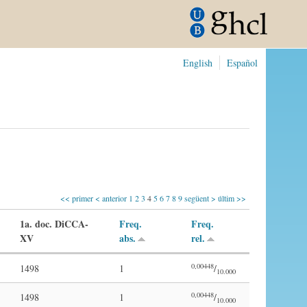
English
Español
<< primer
< anterior
1
2
3
4
5
6
7
8
9
següent >
últim >>
1a. doc. DiCCA-
Freq.
Freq.
XV
abs.
rel.
0,00448
1498
1
/
10.000
0,00448
1498
1
/
10.000