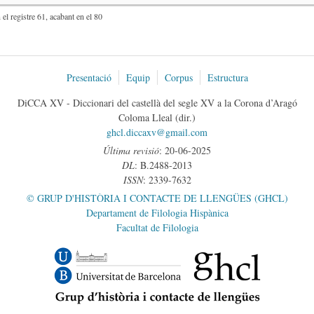
el registre 61, acabant en el 80
Presentació
Equip
Corpus
Estructura
DiCCA XV - Diccionari del castellà del segle XV a la Corona d’Aragó
Coloma Lleal (dir.)
ghcl.diccaxv@gmail.com
Última revisió
: 20-06-2025
DL
: B.2488-2013
ISSN
: 2339-7632
© GRUP D'HISTÒRIA I CONTACTE DE LLENGÜES (GHCL)
Departament de Filologia Hispànica
Facultat de Filologia