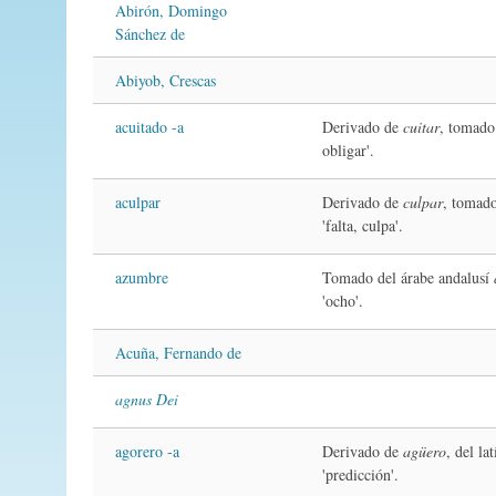
Abirón, Domingo
Sánchez de
Abiyob, Crescas
acuitado -a
Derivado de
cuitar
, tomado
obligar'.
aculpar
Derivado de
culpar
, tomado
'falta, culpa'.
azumbre
Tomado del árabe andalusí
'ocho'.
Acuña, Fernando de
agnus Dei
agorero -a
Derivado de
agüero
, del 
'predicción'.