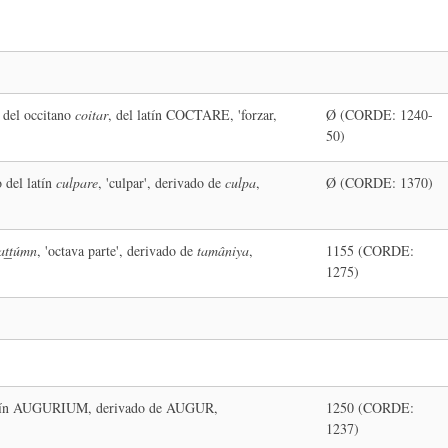
 del occitano
coitar
, del latín COCTARE, 'forzar,
Ø (CORDE: 1240-
50)
 del latín
culpare
, 'culpar', derivado de
culpa
,
Ø (CORDE: 1370)
aṯṯúmn
, 'octava parte', derivado de
tamâniya
,
1155 (CORDE:
1275)
latín AUGURIUM, derivado de AUGUR,
1250 (CORDE:
1237)