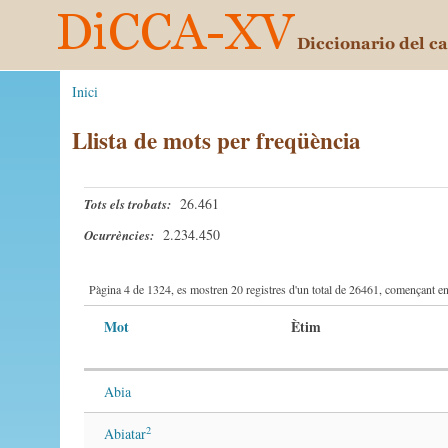
Inici
Llista de mots per freqüència
26.461
Tots els trobats:
2.234.450
Ocurrències:
Pàgina 4 de 1324, es mostren 20 registres d'un total de 26461, començant en 
Mot
Ètim
Abia
2
Abiatar