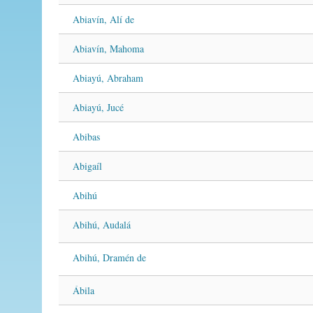
Abiavín, Alí de
Abiavín, Mahoma
Abiayú, Abraham
Abiayú, Jucé
Abibas
Abigaíl
Abihú
Abihú, Audalá
Abihú, Dramén de
Ábila