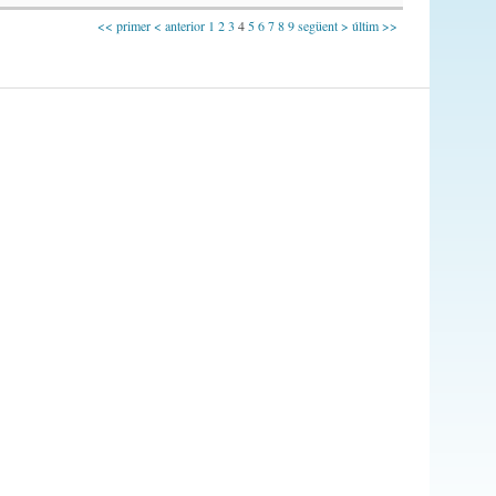
<< primer
< anterior
1
2
3
4
5
6
7
8
9
següent >
últim >>