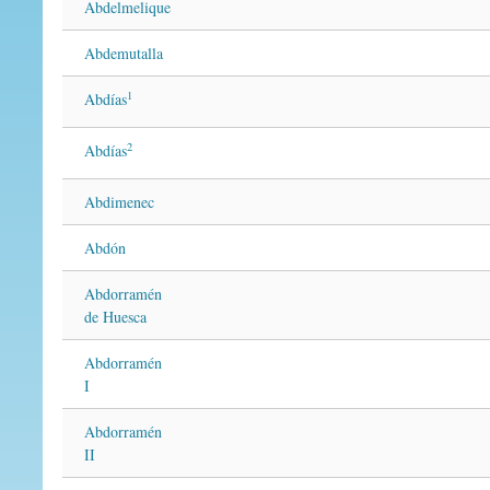
Abdelmelique
Abdemutalla
1
Abdías
2
Abdías
Abdimenec
Abdón
Abdorramén
de Huesca
Abdorramén
I
Abdorramén
II