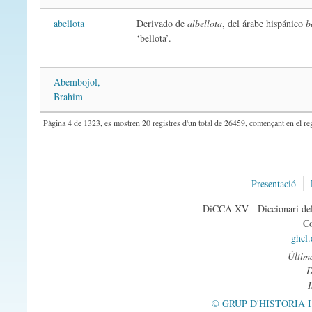
abellota
Derivado de
albellota
, del árabe hispánico
b
‘bellota’.
Abembojol,
Brahim
Pàgina 4 de 1323, es mostren 20 registres d'un total de 26459, començant en el reg
Presentació
DiCCA XV - Diccionari del 
Co
ghcl
Última
© GRUP D'HISTÒRIA 