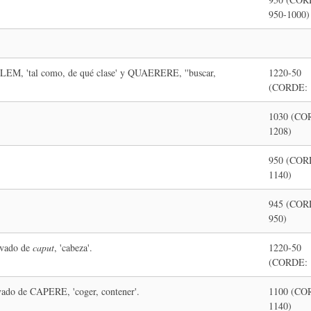
950-1000)
ALEM, 'tal como, de qué clase' y QUAERERE, ''buscar,
1220-50
(CORDE: 
1030 (CO
1208)
950 (COR
1140)
945 (COR
950)
rivado de
caput
, 'cabeza'.
1220-50
(CORDE: 
ivado de CAPERE, 'coger, contener'.
1100 (CO
1140)