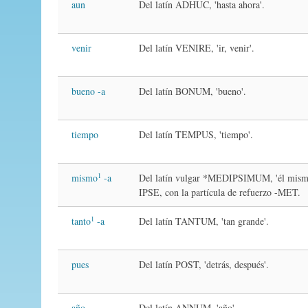
aun
Del latín ADHUC, 'hasta ahora'.
venir
Del latín VENIRE, 'ir, venir'.
bueno -a
Del latín BONUM, 'bueno'.
tiempo
Del latín TEMPUS, 'tiempo'.
1
mismo
-a
Del latín vulgar *MEDIPSIMUM, 'él mismo
IPSE, con la partícula de refuerzo -MET.
1
tanto
-a
Del latín TANTUM, 'tan grande'.
pues
Del latín POST, 'detrás, después'.
año
Del latín ANNUM, 'año'.