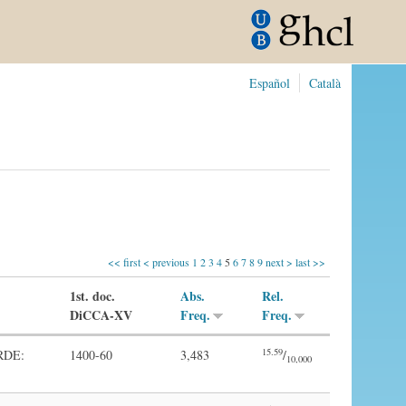
Español
Català
<< first
< previous
1
2
3
4
5
6
7
8
9
next >
last >>
1st. doc.
Abs.
Rel.
DiCCA-XV
Freq.
Freq.
15.59
RDE:
1400-60
3,483
/
10,000