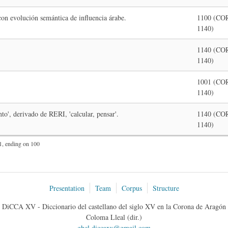
con evolución semántica de influencia árabe.
1100 (CO
1140)
1140 (CO
1140)
1001 (CO
1140)
', derivado de RERI, 'calcular, pensar'.
1140 (CO
1140)
81, ending on 100
Presentation
Team
Corpus
Structure
DiCCA XV - Diccionario del castellano del siglo XV en la Corona de Aragón
Coloma Lleal (dir.)
ghcl.diccaxv@gmail.com