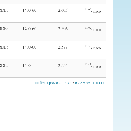
11.66
RDE:
1400-60
2,605
/
10,000
11.62
RDE:
1400-60
2,596
/
10,000
11.53
RDE:
1400-60
2,577
/
10,000
11.43
RDE:
1400
2,554
/
10,000
<< first
< previous
1
2
3
4
5
6
7
8
9
next >
last >>