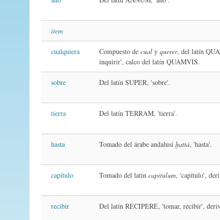
item
cualquiera
Compuesto de
cual
y
querer
, del latín QU
inquirir', calco del latín QUAMVIS.
sobre
Del latín SUPER, 'sobre'.
tierra
Del latín TERRAM, 'tierra'.
hasta
Tomado del árabe andalusí
ḫattá
, 'hasta'.
capítulo
Tomado del latín
capitulum
, 'capítulo', de
recibir
Del latín RECIPERE, 'tomar, recibir', der