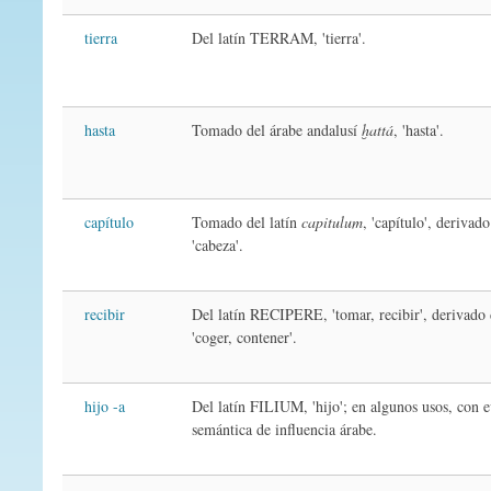
tierra
Del latín TERRAM, 'tierra'.
hasta
Tomado del árabe andalusí
ḫattá
, 'hasta'.
capítulo
Tomado del latín
capitulum
, 'capítulo', derivad
'cabeza'.
recibir
Del latín RECIPERE, 'tomar, recibir', deriva
'coger, contener'.
hijo -a
Del latín FILIUM, 'hijo'; en algunos usos, con 
semántica de influencia árabe.