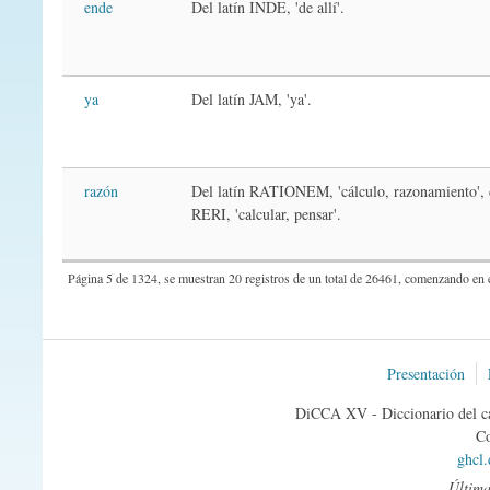
ende
Del latín INDE, 'de allí'.
ya
Del latín JAM, 'ya'.
razón
Del latín RATIONEM, 'cálculo, razonamiento', 
RERI, 'calcular, pensar'.
Página 5 de 1324, se muestran 20 registros de un total de 26461, comenzando en e
Presentación
DiCCA XV - Diccionario del ca
Co
ghcl
Última