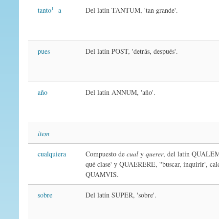
1
tanto
-a
Del latín TANTUM, 'tan grande'.
pues
Del latín POST, 'detrás, después'.
año
Del latín ANNUM, 'año'.
item
cualquiera
Compuesto de
cual
y
querer
, del latín QUALEM
qué clase' y QUAERERE, ''buscar, inquirir', calc
QUAMVIS.
sobre
Del latín SUPER, 'sobre'.