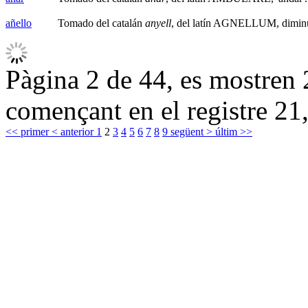
añello
Tomado del catalán
anyell
, del latín AGNELLUM, diminu
Pàgina 2 de 44, es mostren 2
començant en el registre 21,
<< primer
< anterior
1
2
3
4
5
6
7
8
9
següent >
últim >>