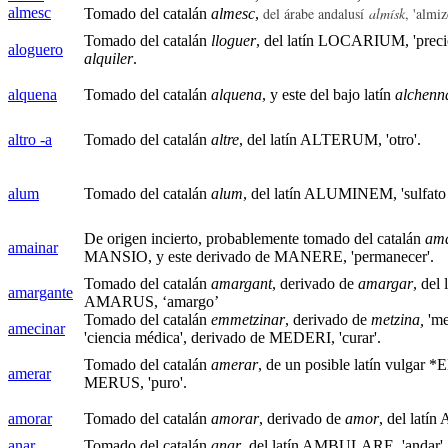
almesc
del árabe andalusí
almísk
, 'almiz
Tomado del catalán
almesc
,
Tomado del catalán
lloguer
, del latín LOCARIUM, 'precio
aloguero
alquiler
.
alquena
Tomado del catalán
alquena
, y este del bajo latín
alchenn
altro -a
Tomado del catalán
altre
, del latín ALTERUM, 'otro'.
alum
Tomado del catalán
alum
, del latín ALUMINEM, 'sulfato 
De origen incierto, probablemente tomado del catalán
am
amainar
MANSIO, y este derivado de MANERE, 'permanecer'.
Tomado del catalán
amargant
, derivado de
amargar
, del
amargante
AMARUS, ‘amargo’
Tomado del catalán
emmetzinar
, derivado de
metzina,
'm
amecinar
'ciencia médica', derivado de MEDERI, 'curar'.
Tomado del catalán
amerar
, de un posible latín vulgar 
amerar
MERUS, 'puro'.
amorar
Tomado del catalán
amorar
, derivado de
amor
, del latí
anar
Tomado del catalán
anar
, del latín AMBULARE, 'andar'.