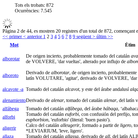
Tots els trobats:
872
Ocurrències:
7.545
Pàgina 2 de 44, es mostren 20 registres d'un total de 872, començant en
<< primer
< anterior
1
2
3
4
5
6
7
8
9
següent >
últim >>
Mot
Ètim
De origen incierto, probablemente tomado del catalán
ava
alborotar
de VOLVERE, 'dar vueltas', alterado por influjo de
albor
Derivado de
alborotar
, de origen incierto, probablement
alboroto
latín VOLUTARE, 'agitar', derivado de VOLVERE, 'dar vu
alcavote -a
Tomado del catalán
alcavot
, y este del árabe andalusí
alq
alenamiento
Derivado de
alenar
, tomado del catalán
alenar
, del latí
alfábega
Tomado del catalán
alfábega
, del árabe
hábaqa
, ‘albahac
Tomado del catalán
euforbi
, con confusión del prefijo, to
alforbi
euphorbion
, 'euforbio' (literal: 'buen pasto').
Calco del catalán
alleugerir
, formado a partir de
ligero
, t
aligerir
*LEVIARIUM, 'leve, ligero'.
allaza
Tomado del catalán
allassa
, derivado de
all
, del latín AL