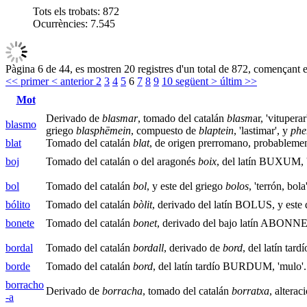
Tots els trobats:
872
Ocurrències:
7.545
Pàgina 6 de 44, es mostren 20 registres d'un total de 872, començant e
<< primer
< anterior
2
3
4
5
6
7
8
9
10
següent >
últim >>
Mot
Derivado de
blasmar
, tomado del catalán
blasm
ar, 'vitupe
blasmo
griego
blasphēmein
, compuesto de
blaptein
, 'lastimar', y
ph
blat
Tomado del catalán
blat
, de origen prerromano, probableme
boj
Tomado del catalán o del aragonés
boix
, del latín BUXUM, '
bol
Tomado del catalán
bol
, y este del griego
bolos
, 'terrón, bola'
bólito
Tomado del catalán
bòlit
, derivado del latín BOLUS, y este 
bonete
Tomado del catalán
bonet
, derivado del bajo latín ABONNEM,
bordal
Tomado del catalán
bordall
, derivado de
bord
, del latín ta
borde
Tomado del catalán
bord
, del latín tardío BURDUM, 'mulo'.
borracho
Derivado de
borracha
, tomado del catalán
borratxa
, altera
-a