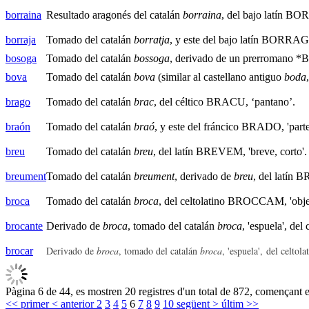
borraina
Resultado aragonés del catalán
borraina
, del bajo latín B
borraja
Tomado del catalán
borratja
, y este del bajo latín BORRA
bosoga
Tomado del catalán
bossoga
, derivado de un prerromano *
bova
Tomado del catalán
bova
(similar al castellano antiguo
boda
brago
Tomado del catalán
brac
, del céltico BRACU, ‘pantano’.
braón
Tomado del catalán
braó
, y este del fráncico BRADO, 'parte
breu
Tomado del catalán
breu
, del latín BREVEM, 'breve, corto'.
breument
Tomado del catalán
breument
, derivado de
breu
, del latín 
broca
Tomado del catalán
broca
, del celtolatino BROCCAM, 'obj
brocante
Derivado de
broca
, tomado del catalán
broca
, 'espuela', del
Derivado de
broca
, tomado del catalán
broca
, 'espuela',
del celtol
brocar
Pàgina 6 de 44, es mostren 20 registres d'un total de 872, començant e
<< primer
< anterior
2
3
4
5
6
7
8
9
10
següent >
últim >>