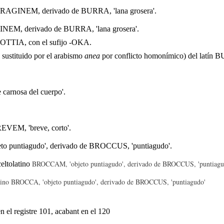
ORRAGINEM, derivado de BURRA, 'lana grosera'.
GINEM, derivado de BURRA, 'lana grosera'.
BOTTIA, con el sufijo -OKA.
, sustituido por el arabismo
anea
por conflicto homonímico) del latín 
 carnosa del cuerpo'.
BREVEM, 'breve, corto'.
eto puntiagudo', derivado de BROCCUS, 'puntiagudo'.
BROCCAM, 'objeto puntiagudo', derivado de BROCCUS, 'puntiagu
 celtolatino
atino BROCCA, 'objeto puntiagudo', derivado de BROCCUS, 'puntiagudo'
n el registre 101, acabant en el 120