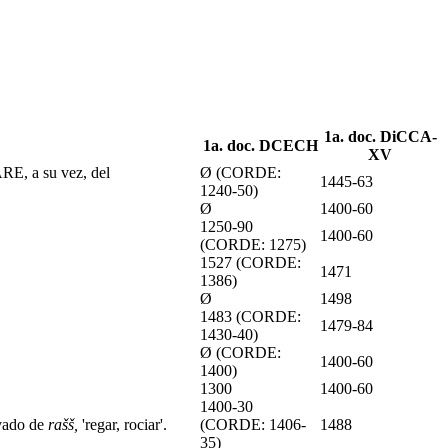
1a. doc. DiCCA-
1a. doc. DCECH
XV
RE, a su vez, del
Ø (CORDE:
1445-63
1240-50)
Ø
1400-60
1250-90
1400-60
(CORDE: 1275)
1527 (CORDE:
1471
1386)
Ø
1498
1483 (CORDE:
1479-84
1430-40)
Ø (CORDE:
1400-60
1400)
1300
1400-60
1400-30
vado de
rašš,
'regar, rociar'.
(CORDE: 1406-
1488
35)