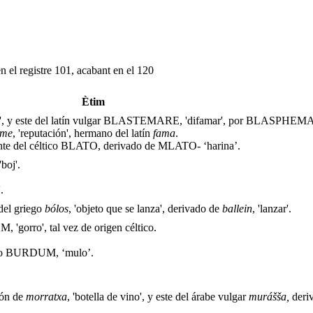
n el registre 101, acabant en el 120
Ètim
rar', y este del latín vulgar BLASTEMARE, 'difamar', por BLASPHEMA
eme
, 'reputación', hermano del latín
fama
.
nte del céltico BLATO, derivado de MLATO- ‘harina’.
boj'.
.
del griego
bólos
, 'objeto que se lanza', derivado de
ballein
, 'lanzar'.
 'gorro', tal vez de origen céltico.
rdío BURDUM, ‘mulo’.
ción de
morratxa
, 'botella de vino', y este del árabe vulgar
murá
šša
,
deri