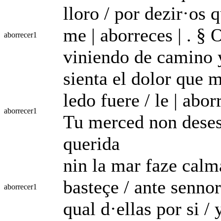
lloro / por dezir·os 
me | aborreces | . § 
aborrecer
1
viniendo de camino y
sienta el dolor que m
ledo fuere / le | abor
aborrecer
1
Tu merced non desesp
querida
nin la mar faze calm
basteçe / ante sennor
aborrecer
1
qual d·ellas por si /