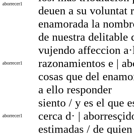
aborrecer
1
deuen a su voluntat 
enamorada la nombr
de nuestra delitable 
vujendo affeccion a
razonamientos e | ab
aborrecer
1
cosas que del enamor
a ello responder
siento / y es el que 
cerca d· | aborresçid
aborrecer
1
estimadas / de quien