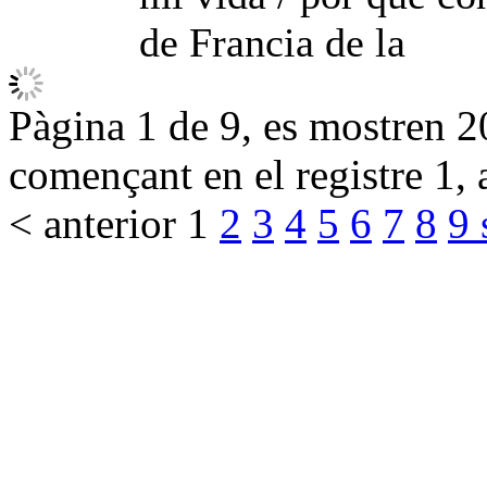
de Francia de la
Pàgina 1 de 9, es mostren 20
començant en el registre 1, 
< anterior
1
2
3
4
5
6
7
8
9