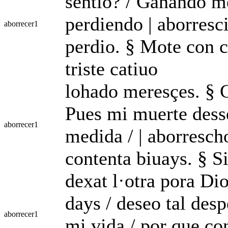
sentio? / Ganando me
perdiendo | aborresc
aborrecer
1
perdio. § Mote con 
triste catiuo
lohado meresçes. § C
Pues mi muerte desse
aborrecer
1
medida / | aborrescho
contenta biuays. § Si
dexat l·otra pora Di
days / deseo tal desp
aborrecer
1
mi vida / por que co