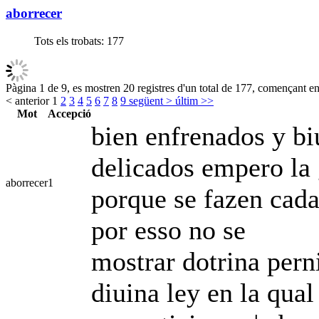
aborrecer
Tots els trobats:
177
Pàgina 1 de 9, es mostren 20 registres d'un total de 177, començant en 
< anterior
1
2
3
4
5
6
7
8
9
següent >
últim >>
Mot
Accepció
bien enfrenados y b
delicados empero la g
aborrecer
1
porque se fazen cad
por esso no se
mostrar dotrina perni
diuina ley en la qual