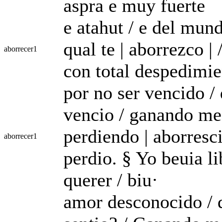
aspra e muy fuerte
e atahut / e del mund
qual te | aborrezco | 
aborrecer
1
con total despedimie
por no ser vencido 
vencio / ganando me 
perdiendo | aborresc
aborrecer
1
perdio. § Yo beuia li
querer / biu·
amor desconocido / q