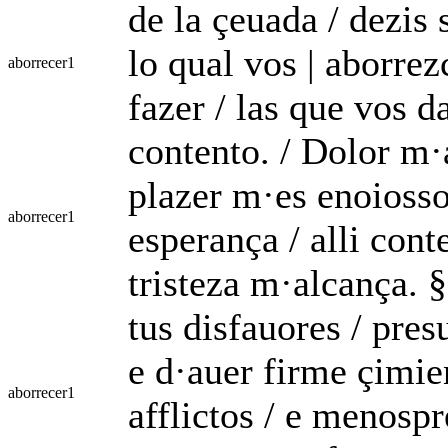
de la çeuada / dezis 
lo qual vos | aborrez
aborrecer
1
fazer / las que vos d
contento. / Dolor m·
plazer m·es enoiosso 
aborrecer
1
esperança / alli con
tristeza m·alcança. §
tus disfauores / pre
e d·auer firme çimien
aborrecer
1
afflictos / e menosp