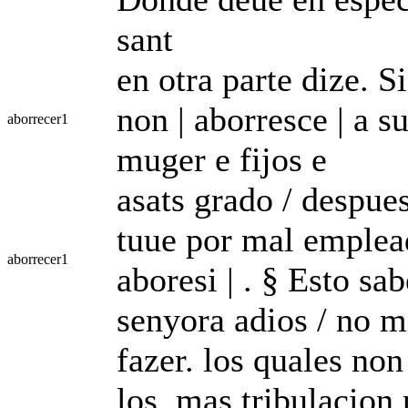
sant
en otra parte dize. S
non | aborresce | a s
aborrecer
1
muger e fijos e
asats grado / despues
tuue por mal emplead
aborrecer
1
aboresi | . § Esto sa
senyora adios / no m
fazer. los quales no
los. mas tribulacion 