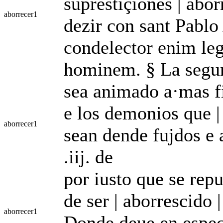
suprestiçiones | abor
aborrecer
1
dezir con sant Pabl
condelector enim le
hominem. § La segun
sea animado a·mas fi
e los demonios que | 
aborrecer
1
sean dende fujdos e 
.iij. de
por iusto que se repu
de ser | aborrescido
aborrecer
1
Donde deue en espec