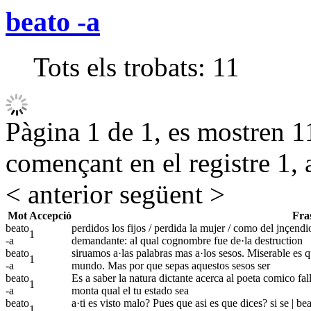
beato -a
Tots els trobats:
11
Pàgina 1 de 1, es mostren 11
començant en el registre 1, 
< anterior
següent >
Mot
Accepció
Fra
beato
perdidos los fijos / perdida la mujer / como del jnçendi
1
-a
demandante: al qual cognombre fue de·la destruction
beato
siruamos a·las palabras mas a·los sesos. Miserable es q
1
-a
mundo. Mas por que sepas aquestos sesos ser
beato
Es a saber la natura dictante acerca al poeta comico fal
1
-a
monta qual el tu estado sea
beato
a·ti es visto malo? Pues que asi es que dices? si se | be
1