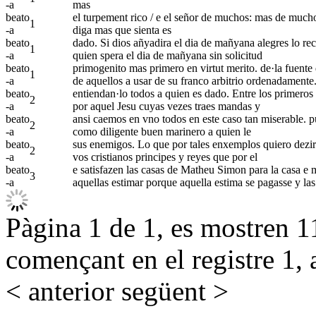
-a
mas
beato
el turpement rico / e el señor de muchos: mas de muchos
1
-a
diga mas que sienta es
beato
dado. Si dios añyadira el dia de mañyana alegres lo rec
1
-a
quien spera el dia de mañyana sin solicitud
beato
primogenito mas primero en virtut merito. de·la fuente de
1
-a
de aquellos a usar de su franco arbitrio ordenadamente
beato
entiendan·lo todos a quien es dado. Entre los primeros t
2
-a
por aquel Jesu cuyas vezes traes mandas y
beato
ansi caemos en vno todos en este caso tan miserable. pu
2
-a
como diligente buen marinero a quien le
beato
sus enemigos. Lo que por tales enxemplos quiero dezir 
2
-a
vos cristianos principes y reyes que por el
beato
e satisfazen las casas de Matheu Simon para la casa e m
3
-a
aquellas estimar porque aquella estima se pagasse y las
Pàgina 1 de 1, es mostren 11
començant en el registre 1, 
< anterior
següent >