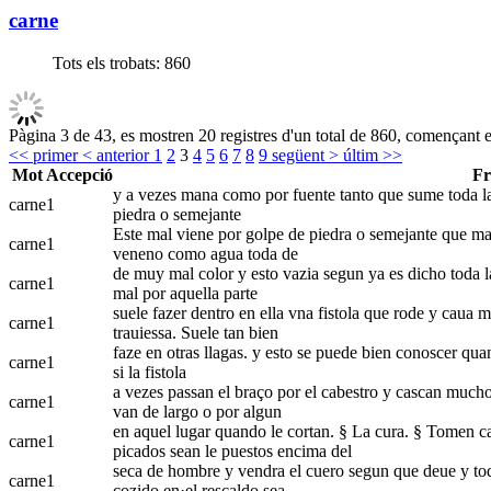
carne
Tots els trobats:
860
Pàgina 3 de 43, es mostren 20 registres d'un total de 860, començant en
<< primer
< anterior
1
2
3
4
5
6
7
8
9
següent >
últim >>
Mot
Accepció
Fr
y a vezes mana como por fuente tanto que sume toda la 
carne
1
piedra o semejante
Este mal viene por golpe de piedra o semejante que maca
carne
1
veneno como agua toda de
de muy mal color y esto vazia segun ya es dicho toda la
carne
1
mal por aquella parte
suele fazer dentro en ella vna fistola que rode y caua mu
carne
1
trauiessa. Suele tan bien
faze en otras llagas. y esto se puede bien conoscer qua
carne
1
si la fistola
a vezes passan el braço por el cabestro y cascan mucho 
carne
1
van de largo o por algun
en aquel lugar quando le cortan. § La cura. § Tomen car
carne
1
picados sean le puestos encima del
seca de hombre y vendra el cuero segun que deue y toda
carne
1
cozido en·el rescaldo sea