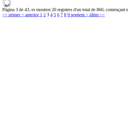
Pàgina 3 de 43, es mostren 20 registres d'un total de 860, començant en
<< primer
< anterior
1
2
3
4
5
6
7
8
9
següent >
últim >>