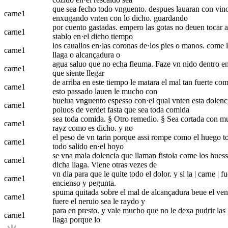
que sea fecho todo vnguento. despues lauaran con vino 
carne
1
enxugando vnten con lo dicho. guardando
por cuento gastadas. empero las gotas no deuen tocar al
carne
1
stablo en·el dicho tiempo
los cauallos en·las coronas de·los pies o manos. come l
carne
1
llaga o alcançadura o
agua saluo que no echa fleuma. Faze vn nido dentro en·l
carne
1
que siente llegar
de arriba en este tiempo le matara el mal tan fuerte co
carne
1
esto passado lauen le mucho con
buelua vnguento espesso con·el qual vnten esta dolencia
carne
1
poluos de verdet fasta que sea toda comida
sea toda comida. § Otro remedio. § Sea cortada con much
carne
1
rayz como es dicho. y no
el peso de vn tarin porque assi rompe como el huego tod
carne
1
todo salido en·el hoyo
se vna mala dolencia que llaman fistola come los huesso
carne
1
dicha llaga. Viene otras vezes de
vn dia para que le quite todo el dolor. y si la | carne 
carne
1
encienso y pegunta.
spuma quitada sobre el mal de alcançadura beue el venen
carne
1
fuere el neruio sea le raydo y
para en presto. y vale mucho que no le dexa pudrir las |
carne
1
llaga porque lo