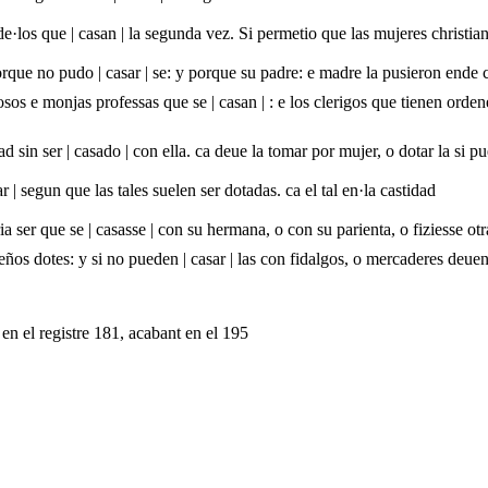
e·los que | casan | la segunda vez. Si permetio que las mujeres christia
orque no pudo | casar | se: y porque su padre: e madre la pusieron ende 
sos e monjas professas que se | casan | : e los clerigos que tienen orde
 sin ser | casado | con ella. ca deue la tomar por mujer, o dotar la si p
ar | segun que las tales suelen ser dotadas. ca el tal en·la castidad
ia ser que se | casasse | con su hermana, o con su parienta, o fiziesse ot
os dotes: y si no pueden | casar | las con fidalgos, o mercaderes deuen 
en el registre 181, acabant en el 195