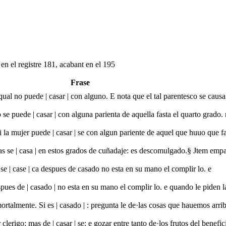
en el registre 181, acabant en el 195
Frase
 qual no puede | casar | con alguno. E nota que el tal parentesco se causa
 se puede | casar | con alguna parienta de aquella fasta el quarto grado.
i la mujer puede | casar | se con algun pariente de aquel que huuo que fa
ndas se | casa | en estos grados de cuñadaje: es descomulgado.§ Jtem emp
 se | case | ca despues de casado no esta en su mano el complir lo. e
spues de | casado | no esta en su mano el complir lo. e quando le piden l
mortalmente. Si es | casado | : pregunta le de·las cosas que hauemos arrib
clerigo: mas de | casar | se: e gozar entre tanto de·los frutos del benefi