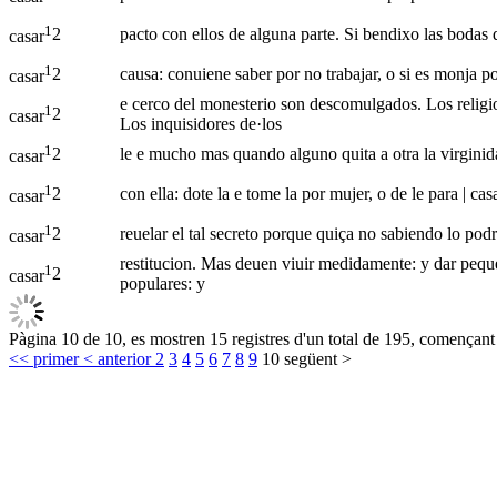
1
2
pacto con ellos de alguna parte. Si bendixo las bodas d
casar
1
2
causa: conuiene saber por no trabajar, o si es monja p
casar
e cerco del monesterio son descomulgados. Los religio
1
2
casar
Los inquisidores de·los
1
2
le e mucho mas quando alguno quita a otra la virginidad
casar
1
2
con ella: dote la e tome la por mujer, o de le para | cas
casar
1
2
reuelar el tal secreto porque quiça no sabiendo lo podr
casar
restitucion. Mas deuen viuir medidamente: y dar pequeñ
1
2
casar
populares: y
Pàgina 10 de 10, es mostren 15 registres d'un total de 195, començant 
<< primer
< anterior
2
3
4
5
6
7
8
9
10
següent >