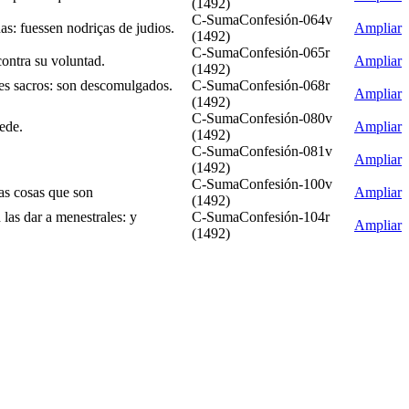
(1492)
C-SumaConfesión-064v
nas: fuessen nodriças de judios.
Ampliar
(1492)
C-SumaConfesión-065r
contra su voluntad.
Ampliar
(1492)
nes sacros: son descomulgados.
C-SumaConfesión-068r
Ampliar
(1492)
C-SumaConfesión-080v
uede.
Ampliar
(1492)
C-SumaConfesión-081v
Ampliar
(1492)
C-SumaConfesión-100v
ras cosas que son
Ampliar
(1492)
las dar a menestrales: y
C-SumaConfesión-104r
Ampliar
(1492)