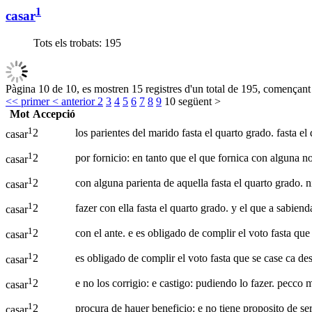
1
casar
Tots els trobats:
195
Pàgina 10 de 10, es mostren 15 registres d'un total de 195, començant 
<< primer
< anterior
2
3
4
5
6
7
8
9
10
següent >
Mot
Accepció
1
2
los parientes del marido fasta el quarto grado. fasta el
casar
1
2
por fornicio: en tanto que el que fornica con alguna no
casar
1
2
con alguna parienta de aquella fasta el quarto grado. n
casar
1
2
fazer con ella fasta el quarto grado. y el que a sabie
casar
1
2
con el ante. e es obligado de complir el voto fasta que
casar
1
2
es obligado de complir el voto fasta que se case ca de
casar
1
2
e no los corrigio: e castigo: pudiendo lo fazer. pecco 
casar
1
2
procura de hauer beneficio: e no tiene proposito de ser 
casar