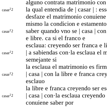
alguno contrata matrimonio con
la qual entendia de | casar | : 
1
2
casar
desfaze el matrimonio conuiene
mismo la condicion e estamento
saber quando vno se | casa | con
1
2
casar
e libre. ca si el franco e
esclaua: creyendo ser franca e lib
| a sabiendas con·la esclaua el 
1
2
casar
semejante si
la esclaua el matrimonio es firm
| casa | con la libre e franca cr
1
2
casar
esclauo
la libre e franca creyendo ser e
| casa | con·la esclaua creyendo
1
2
casar
conuiene saber por