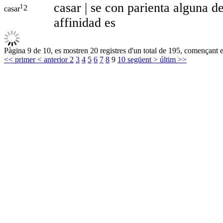
casar | se con parienta alguna d
1
2
casar
affinidad es
Pàgina 9 de 10, es mostren 20 registres d'un total de 195, començant e
<< primer
< anterior
2
3
4
5
6
7
8
9
10
següent >
últim >>