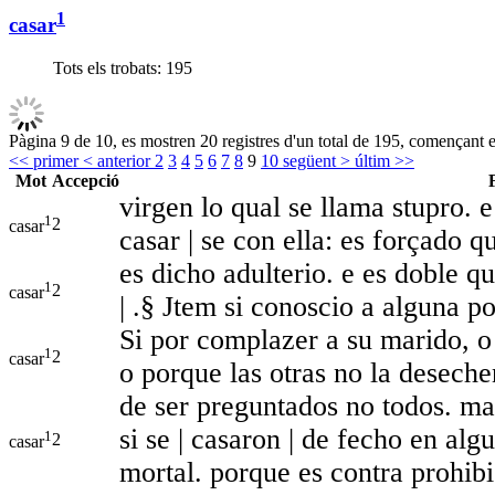
1
casar
Tots els trobats:
195
Pàgina 9 de 10, es mostren 20 registres d'un total de 195, començant e
<< primer
< anterior
2
3
4
5
6
7
8
9
10
següent >
últim >>
Mot
Accepció
virgen lo qual se llama stupro. e
1
2
casar
casar | se con ella: es forçado 
es dicho adulterio. e es doble q
1
2
casar
| .§ Jtem si conoscio a alguna po
Si por complazer a su marido, o po
1
2
casar
o porque las otras no la deseche
de ser preguntados no todos. ma
si se | casaron | de fecho en al
1
2
casar
mortal. porque es contra prohib