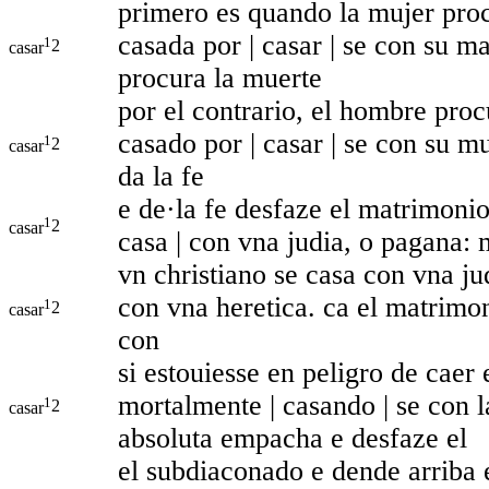
primero es quando la mujer proc
casada por | casar | se con su m
1
2
casar
procura la muerte
por el contrario, el hombre pro
casado por | casar | se con su m
1
2
casar
da la fe
e de·la fe desfaze el matrimonio
1
2
casar
casa | con vna judia, o pagana: 
vn christiano se casa con vna jud
con vna heretica. ca el matrimon
1
2
casar
con
si estouiesse en peligro de caer
mortalmente | casando | se con l
1
2
casar
absoluta empacha e desfaze el
el subdiaconado e dende arriba e