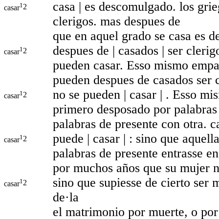
casa | es descomulgado. los gri
1
2
casar
clerigos. mas despues de
que en aquel grado se casa es 
despues de | casados | ser cleri
1
2
casar
pueden casar. Esso mismo emp
pueden despues de casados ser c
no se pueden | casar | . Esso m
1
2
casar
primero desposado por palabras
palabras de presente con otra. c
puede | casar | : sino que aquel
1
2
casar
palabras de presente entrasse en
por muchos años que su mujer no 
sino que supiesse de cierto ser 
1
2
casar
de·la
el matrimonio por muerte, o por 