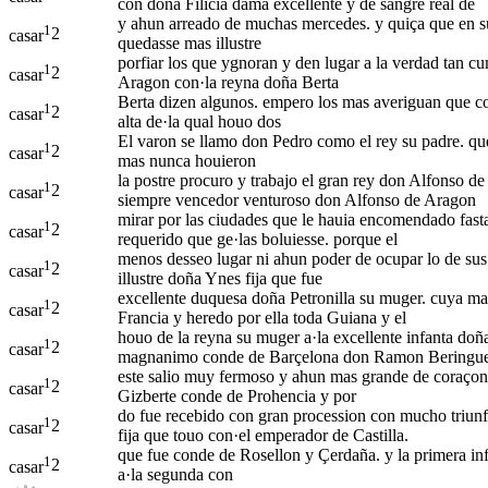
con doña Filicia dama excellente y de sangre real de
y ahun arreado de muchas mercedes. y quiça que en su 
1
2
casar
quedasse mas illustre
porfiar los que ygnoran y den lugar a la verdad tan cum
1
2
casar
Aragon con·la reyna doña Berta
Berta dizen algunos. empero los mas averiguan que co
1
2
casar
alta de·la qual houo dos
El varon se llamo don Pedro como el rey su padre. que
1
2
casar
mas nunca houieron
la postre procuro y trabajo el gran rey don Alfonso de 
1
2
casar
siempre vencedor venturoso don Alfonso de Aragon
mirar por las ciudades que le hauia encomendado fasta 
1
2
casar
requerido que ge·las boluiesse. porque el
menos desseo lugar ni ahun poder de ocupar lo de sus
1
2
casar
illustre doña Ynes fija que fue
excellente duquesa doña Petronilla su muger. cuya ma
1
2
casar
Francia y heredo por ella toda Guiana y el
houo de la reyna su muger a·la excellente infanta doña 
1
2
casar
magnanimo conde de Barçelona don Ramon Beringuel
este salio muy fermoso y ahun mas grande de coraçon y
1
2
casar
Gizberte conde de Prohencia y por
do fue recebido con gran procession con mucho triunfo
1
2
casar
fija que touo con·el emperador de Castilla.
que fue conde de Rosellon y Çerdaña. y la primera inf
1
2
casar
a·la segunda con