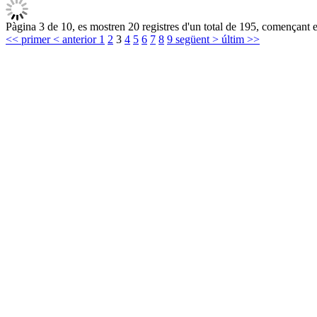
Pàgina 3 de 10, es mostren 20 registres d'un total de 195, començant en
<< primer
< anterior
1
2
3
4
5
6
7
8
9
següent >
últim >>