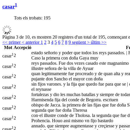
1
casar
Tots els trobats:
195
Pàgina 3 de 10, es mostren 20 registres d'un total de 195, començant en
<< primer
< anterior
1
2
3
4
5
6
7
8
9
següent >
últim >>
Mot
Accepció
F
estado señorio y poder que todos los reys passados. | 
1
2
casar
Caso la primera con doña Gaya muy
reys passados. Fue dos vezes casado este magnanimo 
1
2
casar
illustre señora de·la villa de Ayuar
quan legitimamente fue procreado y de quan alta y rea
1
2
casar
pujante don Sancho el mayor con doña
sin fijos varones. y la fija que quedo fue para que se 
1
2
casar
el reynasse
fortalezas y dio les muchas batallas y siempre de todas
1
2
casar
Harmisenda fija del conde de Begorra. escriuen
obispo de Jacca. la primera de las fijas que fue doña S
1
2
casar
segunda que fue doña Theresa
con·el illustre conde de Tholosa. la segunda que fue 
1
2
casar
Prohencia. Houo assi mismo vn fijo bastardo
annado. que siempre augmentasse y creçiesse y passass
1
2
casar