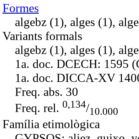
Formes
algebz (1), alges (1), alge
Variants formals
algebz (1), alges (1), alge
1a. doc. DCECH:
1595 (
1a. doc. DICCA-XV
140
Freq. abs.
30
0,134
Freq. rel.
/
10.000
Família etimològica
GYPSOS:
aljez
,
guixo
,
y