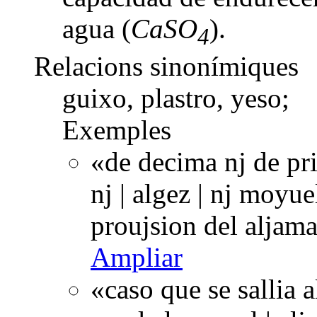
agua (
CaSO
).
4
Relacions sinonímiques
guixo, plastro, yeso;
Exemples
«de decima nj de pri
nj | algez | nj moyue
proujsion del aljam
Ampliar
«caso que se sallia 