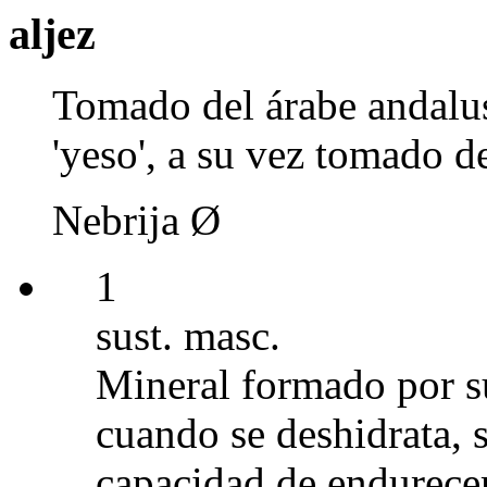
aljez
To
mado del árabe andalu
'yeso', a su vez tomado d
Nebrija Ø
1
sust. masc.
Mineral formado por su
cuando se deshidrata, s
capacidad de endurece