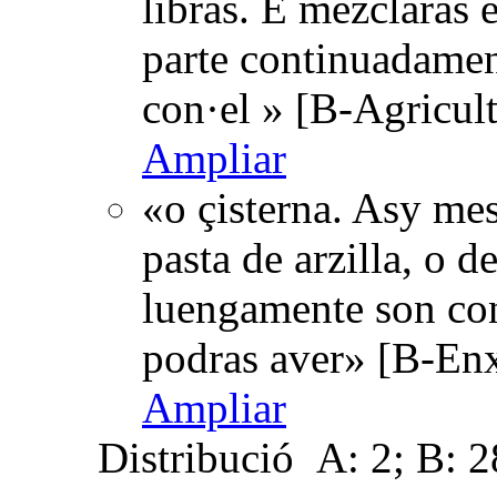
libras. E mezclaras e
parte continuadamen
con·el » [B-Agricul
Ampliar
«o çisterna. Asy me
pasta de arzilla, o de
luengamente son co
podras aver» [B-Enx
Ampliar
Distribució
A: 2; B: 2