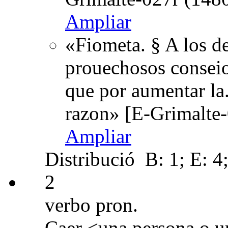
Ampliar
«Fiometa. § A los d
prouechosos conseios
que por aumentar la.
razon» [E-Grimalte
Ampliar
Distribució
B: 1; E: 4
2
verbo pron.
Caer <una persona o un