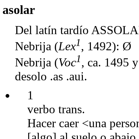
asolar
Del latín tardío ASSOLARE
1
Nebrija (
Lex
, 1492): Ø
1
Nebrija (
Voc
, ca. 1495 
desolo .as .aui.
1
verbo trans.
Hacer caer <una perso
[algo] al suelo o abajo.