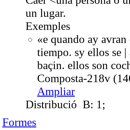
un lugar.
Exemples
«e quando ay avran 
tiempo. sy ellos se |
baçin. ellos son coch
Composta-218v (14
Ampliar
Distribució
B: 1;
Formes