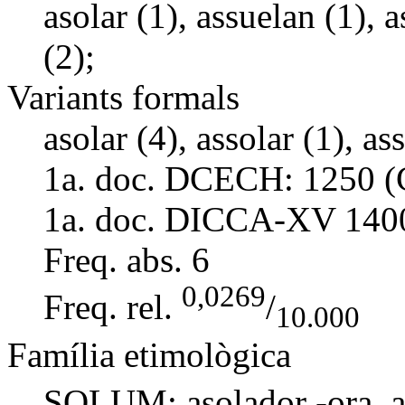
asolar (1), assuelan (1), a
(2);
Variants formals
asolar (4), assolar (1), ass
1a. doc. DCECH:
1250 (
1a. doc. DICCA-XV
140
Freq. abs.
6
0,0269
Freq. rel.
/
10.000
Família etimològica
SOLUM: asolador -ora,
a