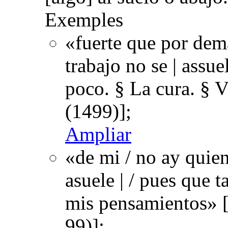
Exemples
«fuerte que por dema
trabajo no se | assue
poco. § La cura. § 
(1499)];
Ampliar
«de mi / no ay quien
asuele | / pues que t
mis pensamientos» 
99)];