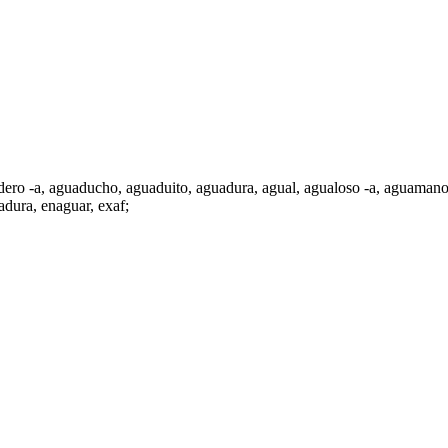
dero -a,
aguaducho
,
aguaduito
,
aguadura
, agual, agualoso -a,
aguamano
adura
, enaguar,
exaf
;