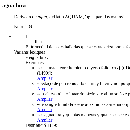
aguadura
Derivado de
agua
, del latín AQUAM, 'agua para las manos'.
Nebrija Ø
1
sust. fem.
Enfermedad de las caballerías que se caracteriza por la f
Variants lèxiques
enaguadura;
Exemples
«es llamada enredramiento o yerto folio .xxvj. § 
(1499)];
Ampliar
«pedaço de pan remojado en muy buen vino. porque 
Ampliar
«en·el testardal o lugar de piedras. y ahun se faze
Ampliar
«de sangre hundida viene a·las mulas a·menudo que
Ampliar
«es aguadura y quantas maneras y quales especies s
Ampliar
Distribució
B: 9;