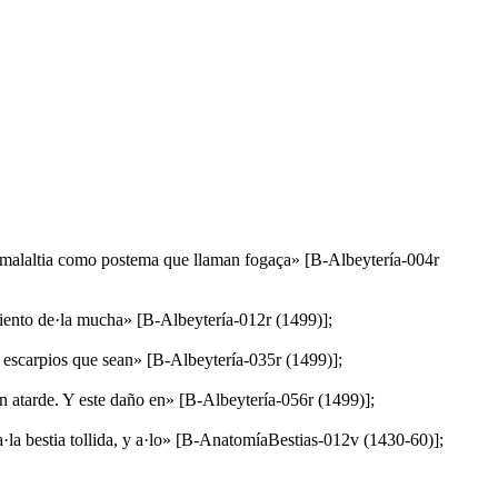
la malaltia como postema que llaman fogaça» [B-Albeytería-004r
miento de·la mucha» [B-Albeytería-012r (1499)];
os escarpios que sean» [B-Albeytería-035r (1499)];
n atarde. Y este daño en» [B-Albeytería-056r (1499)];
·la bestia tollida, y a·lo» [B-AnatomíaBestias-012v (1430-60)];