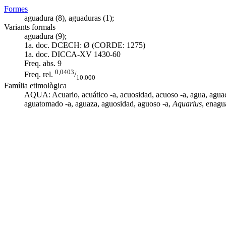
Formes
aguadura (8), aguaduras (1);
Variants formals
aguadura (9);
1a. doc. DCECH:
Ø (CORDE: 1275)
1a. doc. DICCA-XV
1430-60
Freq. abs.
9
0,0403
Freq. rel.
/
10.000
Família etimològica
AQUA: Acuario,
acuático -a
,
acuosidad
,
acuoso -a
,
agua
, agua
aguatomado -a
,
aguaza
,
aguosidad
, aguoso -a,
Aquarius
,
enagu