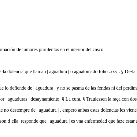
ormación de tumores purulentos en el interior del casco.
De·la dolencia que llaman | aguadura | o aguatomado folio .xxvj. § De·
lo defiende de | aguadura | y no se pasma de las feridas ni del perdi
 por | aguaduras | desaynamiento. § La cura. § Trauiessen la raça con d
 no destempre de | aguadura | . empero anbas estas dolencias les viene
on d·ella. responde que | aguadura | es vna enfermedad que faze estar a