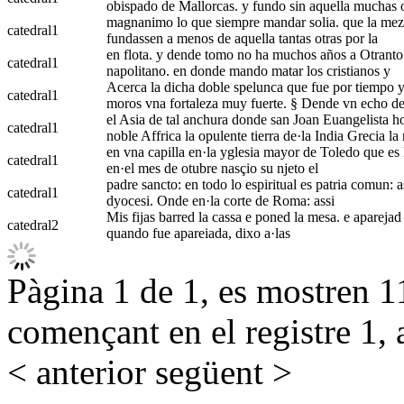
obispado de Mallorcas. y fundo sin aquella muchas o
magnanimo lo que siempre mandar solia. que la mezquit
catedral
1
fundassen a menos de aquella tantas otras por la
en flota. y dende tomo no ha muchos años a Otranto c
catedral
1
napolitano. en donde mando matar los cristianos y
Acerca la dicha doble spelunca que fue por tiempo yg
catedral
1
moros vna fortaleza muy fuerte. § Dende vn echo d
el Asia de tal anchura donde san Joan Euangelista hou
catedral
1
noble Affrica la opulente tierra de·la India Grecia la
en vna capilla en·la yglesia mayor de Toledo que es l
catedral
1
en·el mes de otubre nasçio su njeto el
padre sancto: en todo lo espiritual es patria comun: as
catedral
1
dyocesi. Onde en·la corte de Roma: assi
Mis fijas barred la cassa e poned la mesa. e aparejad la
catedral
2
quando fue apareiada, dixo a·las
Pàgina 1 de 1, es mostren 11
començant en el registre 1, 
< anterior
següent >