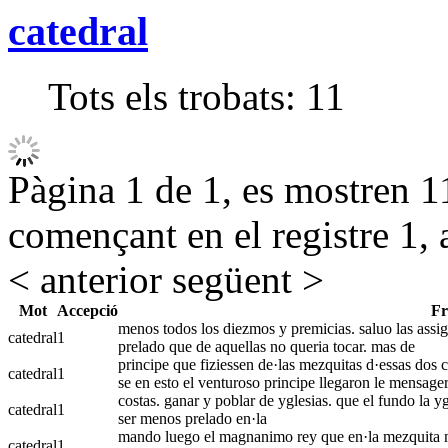
catedral
Tots els trobats:
11
Pàgina 1 de 1, es mostren 11
començant en el registre 1, 
< anterior
següent >
Mot
Accepció
Fr
menos todos los diezmos y premicias. saluo las assign
catedral
1
prelado que de aquellas no queria tocar. mas de
principe que fiziessen de·las mezquitas d·essas dos 
catedral
1
se en esto el venturoso principe llegaron le mensage
costas. ganar y poblar de yglesias. que el fundo la y
catedral
1
ser menos prelado en·la
mando luego el magnanimo rey que en·la mezquita may
catedral
1