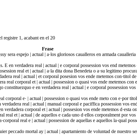
l registre 1, acabant en el 20
Frase
ssy sera espejo | actual | a·los gloriosos caualleros en armada caualler
. E en verdadera real | actual | e corporal possession vos end metemos 
ession real et | actual | a·la dita dona Benedeta o a·su legitimo procur
dadera real | actual | et corporal posesion vos ende metemos con·titol de
a real corporal et | actual | possession o quasi vos ende metemos con et 
 constituezquo e en verdadera real | actual | e corporal possession vos
al corporal e· | actual | possession o quasi vos ende meto con e·por titol
verdadera real | actual | manual corporal e paciffica possession vos end
 verdadera corporal et | actual | possesion vos ende metemos d·esta ora
al real et | actual | de aquellos e cada·uno d·ellos corporalment por vo
·corporal real e | actual | possession de aquellas e aquellos la·qual po
ier peccado mortal ay | actual | apartamiento de voluntad de nuestro s