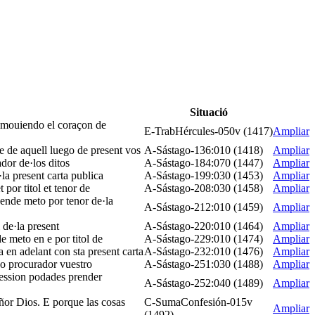
Situació
ia mouiendo el coraçon de
E-TrabHércules-050v (1417)
Ampliar
e de aquell luego de present vos
A-Sástago-136:010 (1418)
Ampliar
ador de·los ditos
A-Sástago-184:070 (1447)
Ampliar
·la present carta publica
A-Sástago-199:030 (1453)
Ampliar
por titol et tenor de
A-Sástago-208:030 (1458)
Ampliar
 ende meto por tenor de·la
A-Sástago-212:010 (1459)
Ampliar
 de·la present
A-Sástago-220:010 (1464)
Ampliar
e meto en e por titol de
A-Sástago-229:010 (1474)
Ampliar
 en adelant con sta present carta
A-Sástago-232:010 (1476)
Ampliar
s o procurador vuestro
A-Sástago-251:030 (1488)
Ampliar
ssession podades prender
A-Sástago-252:040 (1489)
Ampliar
eñor Dios. E porque las cosas
C-SumaConfesión-015v
Ampliar
(1492)