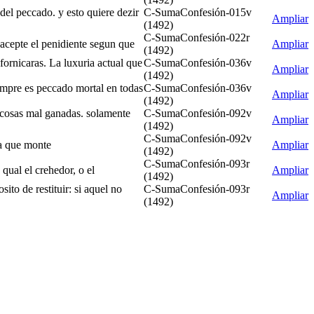
del peccado. y esto quiere dezir
C-SumaConfesión-015v
Ampliar
(1492)
C-SumaConfesión-022r
a acepte el penidiente segun que
Ampliar
(1492)
fornicaras. La luxuria actual que
C-SumaConfesión-036v
Ampliar
(1492)
iempre es peccado mortal en todas
C-SumaConfesión-036v
Ampliar
(1492)
as cosas mal ganadas. solamente
C-SumaConfesión-092v
Ampliar
(1492)
C-SumaConfesión-092v
sa que monte
Ampliar
(1492)
C-SumaConfesión-093r
qual el crehedor, o el
Ampliar
(1492)
ito de restituir: si aquel no
C-SumaConfesión-093r
Ampliar
(1492)