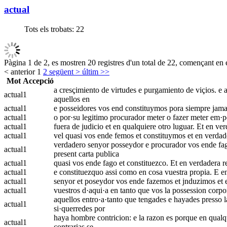
actual
Tots els trobats:
22
Pàgina 1 de 2, es mostren 20 registres d'un total de 22, començant en e
< anterior
1
2
següent >
últim >>
Mot
Accepció
a cresçimiento de virtudes e purgamiento de viçios. e a
actual
1
aquellos en
actual
1
e posseidores vos end constituymos pora siempre jamas
actual
1
o por·su legitimo procurador meter o fazer meter em·pos
actual
1
fuera de judicio et en qualquiere otro luguar. Et en ver
actual
1
vel quasi vos ende femos et constituymos et en verdader
verdadero senyor posseydor e procurador vos ende fago
actual
1
present carta publica
actual
1
quasi vos ende fago et constituezco. Et en verdadera re
actual
1
e constituezquo assi como en cosa vuestra propia. E en 
actual
1
senyor et poseydor vos ende fazemos et jnduzimos et en
actual
1
vuestros d·aqui·a en tanto que vos la possession corpor
aquellos entro·a·tanto que tengades e hayades presso la
actual
1
si·querredes por
haya hombre contricion: e la razon es porque en qualqu
actual
1
contrarias se