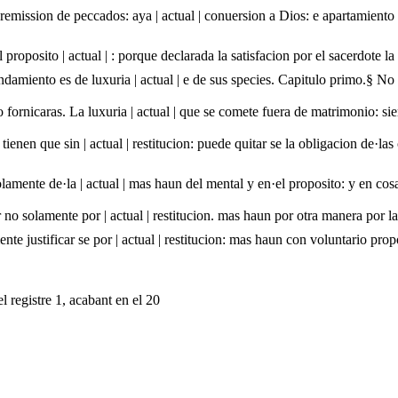
remission de peccados: aya | actual | conuersion a Dios: e apartamiento 
 proposito | actual | : porque declarada la satisfacion por el sacerdote l
damiento es de luxuria | actual | e de sus species. Capitulo primo.§ No 
o fornicaras. La luxuria | actual | que se comete fuera de matrimonio: s
tienen que sin | actual | restitucion: puede quitar se la obligacion de·l
olamente de·la | actual | mas haun del mental y en·el proposito: y en co
no solamente por | actual | restitucion. mas haun por otra manera por la 
 justificar se por | actual | restitucion: mas haun con voluntario propos
l registre 1, acabant en el 20