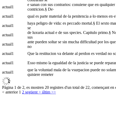
e sanan con sus contrarios: conuiene que en qualquier 
actual
1
contricion.§ De·
actual
1
qual es parte material de·la penitencia a·lo·menos en·el
haya peligro de vida: es peccado mortal.§ El sexto man
actual
1
se
de luxuria actual e de sus species. Capitulo primo.§ N
actual
1
sus
ante pueden soltar se sin mucha difficultad por los que 
actual
1
no
actual
1
Que la restitucion va delante al perdon es verdad no s
actual
1
Esso·mismo la egualdad de·la justicia se puede reparar 
que la voluntad mala de·la vsurpacion puede no solamente
actual
1
quisiere remeter
Pàgina 1 de 2, es mostren 20 registres d'un total de 22, començant en e
< anterior
1
2
següent >
últim >>