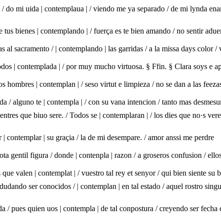
/ do mi uida | contemplaua | / viendo me ya separado / de mi lynda ena
e tus bienes | contemplando | / fuerça es te bien amando / no sentir aduer
das al sacramento / | contemplando | las garridas / a la missa days color
odos | contemplada | / por muy mucho virtuosa. § Ffin. § Clara soys e a
os hombres | contemplan | / seso virtut e limpieza / no se dan a las feeza
da / alguno te | contempla | / con su vana intencion / tanto mas desmesu
ntres que biuo sere. / Todos se | contemplaran | / los dies que no·s vere 
r | contemplar | su graçia / la de mi desempare. / amor anssi me perdre
ta gentil figura / donde | contenpla | razon / a groseros confusion / ello
que valen | contemplat | / vuestro tal rey et senyor / qui bien siente su 
udando ser conocidos / | contemplan | en tal estado / aquel rostro singul
da / pues quien uos | contempla | de tal conpostura / creyendo ser fecha