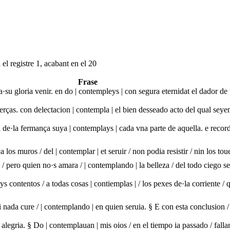
el registre 1, acabant en el 20
Frase
e a·su gloria venir. en do | contempleys | con segura eternidat el dador d
as. con delectacion | contempla | el bien desseado acto del qual seye
a de·la fermança suya | contemplays | cada vna parte de aquella. e recor
 los muros / del | contemplar | et seruir / non podia resistir / nin los to
pero quien no·s amara / | contemplando | la belleza / del todo ciego sera
s contentos / a todas cosas | contiemplas | / los pexes de·la corriente /
i nada cure / | contemplando | en quien seruia. § E con esta conclusion / 
alegria. § Do | contemplauan | mis oios / en el tiempo ia passado / falla