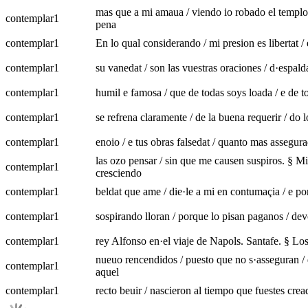
mas que a mi amaua / viendo io robado el templo 
contemplar
1
pena
contemplar
1
En lo qual considerando / mi presion es libertat / 
contemplar
1
su vanedat / son las vuestras oraciones / d·espal
contemplar
1
humil e famosa / que de todas soys loada / e de t
contemplar
1
se refrena claramente / de la buena requerir / do l
contemplar
1
enoio / e tus obras falsedat / quanto mas assegura
las ozo pensar / sin que me causen suspiros. § Mie
contemplar
1
cresciendo
contemplar
1
beldat que ame / die·le a mi en contumaçia / e po
contemplar
1
sospirando lloran / porque lo pisan paganos / devo
contemplar
1
rey Alfonso en·el viaje de Napols. Santafe. § Los 
nueuo rencendidos / puesto que no s·asseguran / d
contemplar
1
aquel
contemplar
1
recto beuir / nascieron al tiempo que fuestes crea