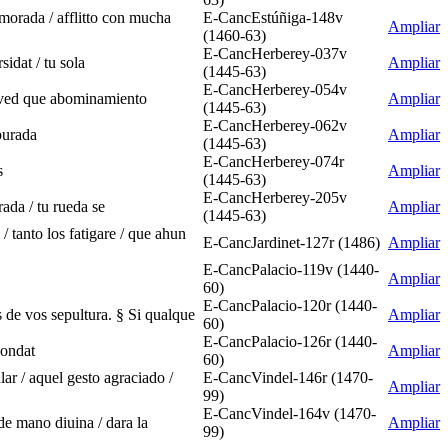
morada / afflitto con mucha
E-CancEstúñiga-148v
Ampliar
(1460-63)
E-CancHerberey-037v
sidat / tu sola
Ampliar
(1445-63)
E-CancHerberey-054v
 / ved que abominamiento
Ampliar
(1445-63)
E-CancHerberey-062v
purada
Ampliar
(1445-63)
E-CancHerberey-074r
s
Ampliar
(1445-63)
E-CancHerberey-205v
rada / tu rueda se
Ampliar
(1445-63)
/ tanto los fatigare / que ahun
E-CancJardinet-127r (1486)
Ampliar
E-CancPalacio-119v (1440-
Ampliar
60)
E-CancPalacio-120r (1440-
s de vos sepultura. § Si qualque
Ampliar
60)
E-CancPalacio-126r (1440-
bondat
Ampliar
60)
ar / aquel gesto agraciado /
E-CancVindel-146r (1470-
Ampliar
99)
E-CancVindel-164v (1470-
 de mano diuina / dara la
Ampliar
99)