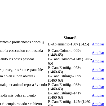
Situació
e tantos e prouechosos dones. §
B-Aojamiento-150v (1425)
Ampliar
ndo la essecucion contrastada
E-CancCoimbra-099v
Ampliar
(1448-65)
dando las cosas pasadas
E-CancCoimbra-114v (1448-
Ampliar
65)
E-CancEstúñiga-053v
ue por seguros / tan espantables
Ampliar
(1460-63)
 / o en el non abitara /
E-CancEstúñiga-059v
Ampliar
(1460-63)
 qualquier animal reposa / viendo
E-CancEstúñiga-088v
Ampliar
(1460-63)
E-CancEstúñiga-141v
solte mis uelas al uiento
Ampliar
(1460-63)
E-CancEstúñiga-145r (1460-
n el templo robado / cubierto
Ampliar
63)