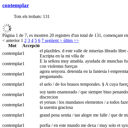
contemplar
Tots els trobats:
131
Pàgina 1 de 7, es mostren 20 registres d'un total de 131, començant en 
< anterior
1
2
3
4
5
6
7
següent >
últim >>
Mot
Accepció
el plazibles. d·este valle de miserias librado libr
contemplar
1
Escripta en·la mi villa de
E la señora muy amabla. ayudada de munchas fuerç
contemplar
1
con violentas fuerças
agora senyora. detenida en la fantesia l·empremt
contemplar
1
preguntando.
contemplar
1
el uelo / de·los brauos temporales. § A cuya fuerça
soy tanto enamorado / que siempre biuo penando / 
contemplar
1
discrecion
et yeruas / los mundanos elementos / a todos fazey
contemplar
1
la uuestra graciosa
contemplar
1
grand pena sentia / tan alegre me falle / que de m
contemplar
1
porfia / en este mundo me dexa / muy solo et syn 