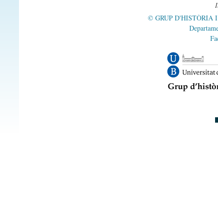
Abefadida, Mahoma de
Abel
© GRUP D'HISTÒRIA 
Departame
Abelina
Fa
Abella, Berenguer de
Abembojol, Brahim
Abembolat, Jahudá
Abempesat, Azac
Abempesat, Barón
Abempesat, Bueno
Abempesat, Jahudá
Abempesat, Jucé
Abempesat, Salamón
Abén Ezdra
Abén Oaxía
Abén Reduán
Abenabez, Abraham
Abenabez, Azac
Abenabez, Bienvenist
Abenabez, Cesat
1
Abenabez, Jucé