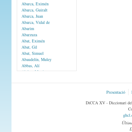
Abarca, Eximén
Abarca, Guiralt
Abarca, Juan
Abarca, Vidal de
Abarim
Abarzuza
Abat, Eximén
Abat, Gil
Abat, Simuel
Abaudelín, Muley
Abbas, Alí
Abdax, Mosé
Abdelmelique
Abdemutalla
1
Abdías
Presentació
2
Abdías
DiCCA XV - Diccionari del 
Abdimenec
Co
Abdón
ghcl
Abdorramén de Huesca
Última
Abdorramén I
Abdorramén II