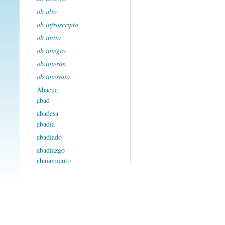
ab alio
ab infrascripto
ab initio
ab integro
ab interim
ab intestato
Abacuc
abad
abadesa
abadía
abadiado
abadiazgo
abajamiento
abajar
abajo
Abalharoc
Abambrón, Abraham
Abambrón, Azac