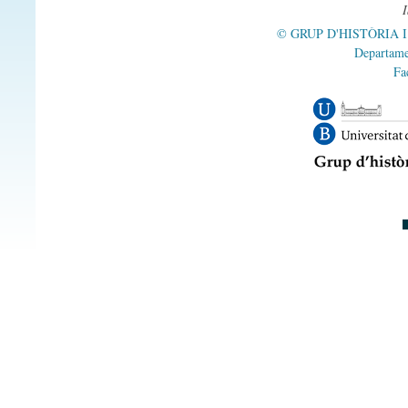
abastanza
abastar
© GRUP D'HISTÒRIA 
Departame
abastecer
Fa
abasto
abatido -a
abatimiento
abatir
abc
abecedario
abeja
abellero
abellimiento
abellota
abertura
abete
abiertamente
abierto -a
abillamiento