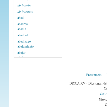
ab interim
ab intestato
abad
abadesa
abadía
abadiado
abadiazgo
abajamiento
abajar
abajo
abandonar
abarca
Presentació
abarcar
abasino -a
DiCCA XV - Diccionari del 
abastadamente
Co
abastado -a
ghcl
abastamiento
Última
abastante